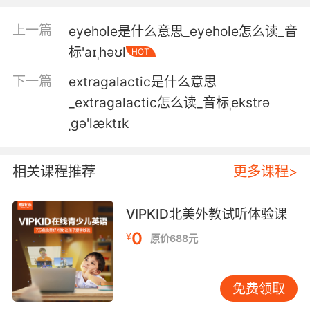
4. They eyeballed him, but he's deadheading,
上一篇
eyehole是什么意思_eyehole怎么读_音
so they waved him through.
标'aɪˌhəʊl
HOT
他们盯了他一会儿 不过他是空车返回 所以他们挥
下一篇
extragalactic是什么意思
手示意让他过去了
_extragalactic怎么读_音标ˌekstrə
ˌgə'læktɪk
5. They're up to their eyeballs in shit, literally.
他们正搞得浑身是屎呢 真的
相关课程推荐
更多课程>
6. They slowed down and eyeballed me, so I
left.
VIPKID北美外教试听体验课
0
¥
他们慢下来 盯着我 所以我走了
原价688元
7. Douglas, I'm not the eyeballs you thought I
免费领取
was.