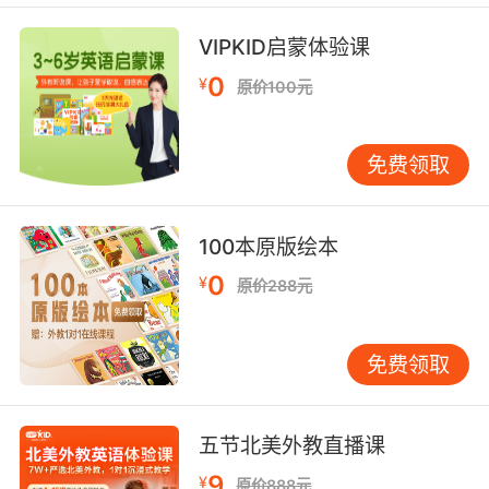
道格拉斯 我没有做称职的眼睛
VIPKID启蒙体验课
8. But better because my eyeballs haven't
0
¥
原价100元
frozen.
但我的眼球没有冻住 所以更好
免费领取
9. You've been eyeballing me since you got
here.
100本原版绘本
你从来这之后就一直盯着我看
0
¥
原价288元
10. I'll bypass the eyeball, what a shame.
免费领取
我吃不到眼球了 真可惜
五节北美外教直播课
9
¥
原价888元