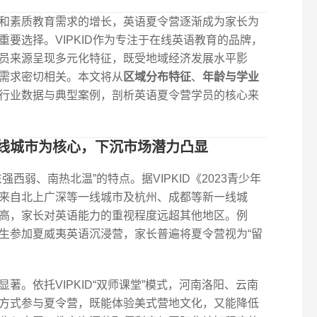
和素质教育需求的增长，英语夏令营逐渐成为家长为
要选择。VIPKID作为专注于在线英语教育的品牌，
员来源呈现多元化特征，既受地域经济发展水平影
需求密切相关。本文将从
区域分布特征
、
年龄与学业
行业数据与典型案例，剖析英语夏令营学员的核心来
线城市为核心，下沉市场潜力凸显
西弱、南热北温”的特点。据VIPKID《2023青少年
员来自北上广深等一线城市及杭州、成都等新一线城
高，家长对英语能力的重视程度远超其他地区。例
生参加夏威夷英语沉浸营，家长普遍将夏令营视为“留
著。依托VIPKID“双师课堂”模式，河南洛阳、云南
方式参与夏令营，既能体验美式营地文化，又能降低