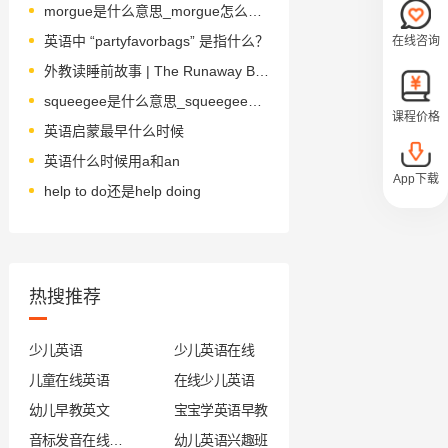
morgue是什么意思_morgue怎么读_音标mɔ-g
英语中 “partyfavorbags” 是指什么？
在线咨询
外教读睡前故事 | The Runaway Bunny 逃家小兔
squeegee是什么意思_squeegee怎么读_音标'skwi-dʒi-
课程价格
英语启蒙最早什么时候
英语什么时候用a和an
App下载
help to do还是help doing
热搜推荐
少儿英语
少儿英语在线
儿童在线英语
在线少儿英语
幼儿早教英文
宝宝学英语早教
音标发音在线试听
幼儿英语兴趣班