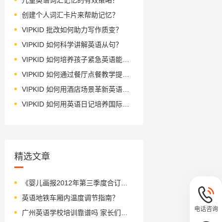
创建个人词汇卡片来帮助记忆？
VIPKID 批改如何助力写作质变？
VIPKID 如何科学讲解英语从句？
VIPKID 如何培养孩子紧急英语能力？
VIPKID 如何通过餐厅点餐教学提升少儿英语应用能力？
VIPKID 如何用酒店场景革新英语教学？
VIPKID 如何用英语日记培养国际化人才？
精选文章
《婴儿画报2012年第三季度合订本.秋 》绘本简介
英语地铁车厢内温度调节指南？
电话咨询
广州英语学校培训靠谱吗 家长们怎么给孩子挑选