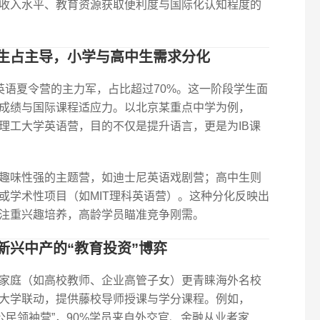
收入水平、教育资源获取便利度与国际化认知程度的
生占主导，小学与高中生需求分化
是英语夏令营的主力军，占比超过70%。这一阶段学生面
成绩与国际课程适应力。以北京某重点中学为例，
理工大学英语营，目的不仅是提升语言，更是为IB课
倾向趣味性强的主题营，如迪士尼英语戏剧营；高中生则
或学术性项目（如MIT理科英语营）。这种分化反映出
注重兴趣培养，高龄学员瞄准竞争刚需。
新兴中产的“教育投资”博弈
家庭（如高校教师、企业高管子女）更青睐海外名校
大学联动，提供藤校导师授课与学分课程。例如，
球公民领袖营”，90%学员来自外交官、金融从业者家