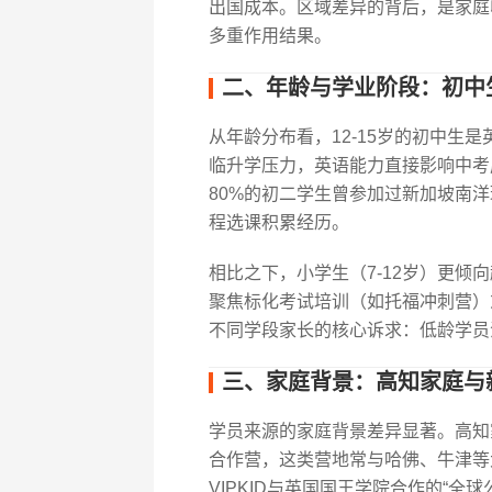
出国成本。区域差异的背后，是家庭
多重作用结果。
二、年龄与学业阶段：初中
从年龄分布看，12-15岁的初中生
临升学压力，英语能力直接影响中考
80%的初二学生曾参加过新加坡南洋
程选课积累经历。
相比之下，小学生（7-12岁）更
聚焦标化考试培训（如托福冲刺营）
不同学段家长的核心诉求：低龄学员
三、家庭背景：高知家庭与
学员来源的家庭背景差异显著。高知
合作营，这类营地常与哈佛、牛津等
VIPKID与英国国王学院合作的“全