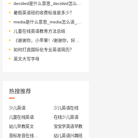
decided是什么意思_decided怎么读_音标dɪˈsaɪdɪd
暑假英语班的收费标准是多少？
media是什么意思_media怎么读_音标ˈmi-diə
儿童在线英语教育方法总结
《谢谢你，小苹果！/谢谢你，好吃的面包！》绘本简介
如何打造国际化专业英语简历？
英文大写字母
热搜推荐
少儿英语
少儿英语在线
儿童在线英语
在线少儿英语
幼儿早教英文
宝宝学英语早教
音标发音在线试听
幼儿英语兴趣班