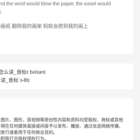
 and the wind would blow the paper, the easel would
.
画纸 翻倒我的画架 蚂蚁会爬到我的画上
t怎么读_音标ɪˈbʌlɪənt
读_音标ˈɜ-θlɪ
、图片、图形、音视频等原创性内容和资料均受版权、商标或其他
不得在任何媒体直接或间接予以发布、播放、通过信息网络传播、
制发行或者用于任何商业目的。
诺积极打击版权侵权行为。