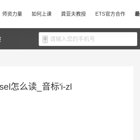
师资力量
如何上课
龚亚夫教授
ETS官方合作
最
验
el怎么读_音标'i-zl