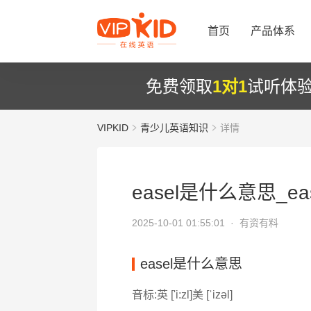
首页
产品体系
免费领取
1对1
试听体
VIPKID
青少儿英语知识
详情
easel是什么意思_eas
2025-10-01 01:55:01 ·
有资有料
easel是什么意思
音标:英 ['i:zl]美 [ˈizəl]