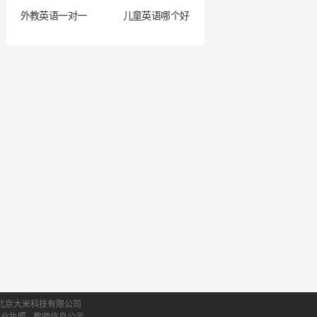
外教英语一对一
儿童英语哪个好
北京大米科技有限公司
营业执照
教师信息公示