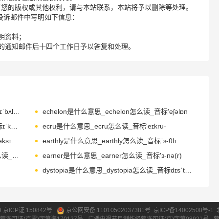
了您的版权或其他权利，请与本站联系，本站将予以删除等处理。
请您在投诉邮件中写明如下信息：
明资料；
的通知邮件后十四个工作日予以答复和处理。
ebullient是什么意思_ebullient怎么读_音标ɪˈbʌlɪənt
echelon是什么意思_echelon怎么读_音标'eʃəlɒn
ecologist是什么意思_ecologist怎么读_音标ɪˈkɒlədʒɪst
ecru是什么意思_ecru怎么读_音标'eɪkru-
eczema是什么意思_eczema怎么读_音标'eksɪmə
earthly是什么意思_earthly怎么读_音标ˈɜ-θlɪ
earthenware是什么意思_earthenware怎么读_音标ˈɜ-θənˌweə, -ðən-
earner是什么意思_earner怎么读_音标'ɜ-nə(r)
dystopia是什么意思_dystopia怎么读_音标dɪsˈtəʊpɪə
ID 京ICP证 150842号
京公网安备 11010502037381号
京ICP备14002500号-1
营许可证(京零)字第海170127号
广播电视节目制作经营许可证(京)字第08921号