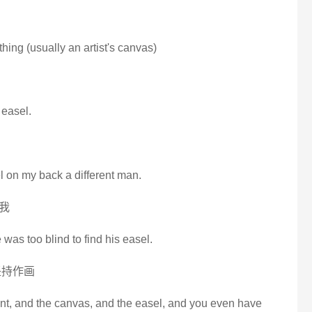
thing (usually an artist's canvas)
 easel.
el on my back a different man.
我
was too blind to find his easel.
坚持作画
int, and the canvas, and the easel, and you even have