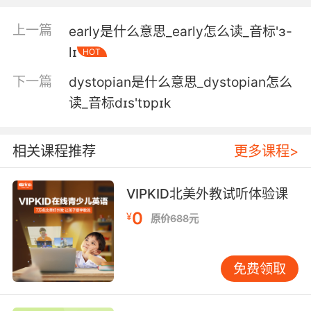
4. High school feels like the worst type of
上一篇
early是什么意思_early怎么读_音标'ɜ-
dystopia.
lɪ
HOT
高校像是最糟糕的反乌托邦之地
下一篇
dystopian是什么意思_dystopian怎么
读_音标dɪs'tɒpɪk
5. The only thing that is real is the present,
and you've plundered it robbed it of the very
geniuses that might have averted the
相关课程推荐
更多课程>
dystopia you so fear.
VIPKID北美外教试听体验课
而唯一真实的只有当下 而你却夺走了它 从那些也
许可以阻止你所恐惧的地狱 来临的那些天才们那
0
¥
原价688元
里夺走了当下
6. You know, it shows that this is dystopia
免费领取
and there is something very terrible that has
happened to the world to get us to this place.