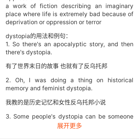
a work of fiction describing an imaginary
place where life is extremely bad because of
deprivation or oppression or terror
dystopia的用法和例句：
1. So there's an apocalyptic story, and then
there's dystopia.
有了世界末日的故事 也就有了反乌托邦
2. Oh, I was doing a thing on historical
memory and feminist dystopia.
我教的是历史记忆和女性反乌托邦小说
3. Some people's dystopia can be someone
else's utopia.
展开更多
一些人的反乌托邦可能是另一些人的乌托邦