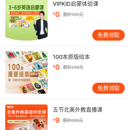
VIPKID启蒙体验课
它说明了这是反乌托邦社会 世界上发生了 非常糟
0
¥
原价100元
糕的事 才使我们沦落至此
7. dystopia appeared in 2014, and if you're art
免费领取
if you're really, really art you can study it and
decipher all the reallife epidemics it
predicted.
100本原版绘本
《人间炼狱》出现于2014年 如果你够聪明 如果
0
¥
原价288元
你非常非常聪明... 你可以研究并破译出 书里预言
出的所有现实生活中的传染病
免费领取
五节北美外教直播课
9
¥
原价888元