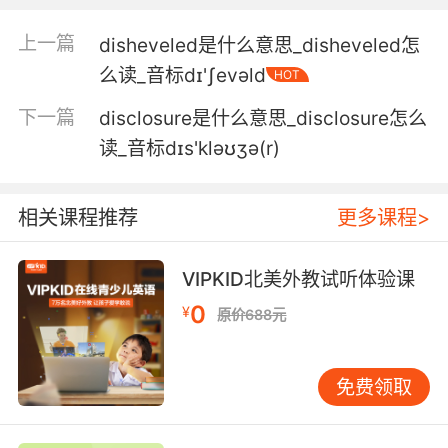
discourtesy towards you and that you are
most welcome.
上一篇
disheveled是什么意思_disheveled怎
么读_音标dɪ'ʃevəld
HOT
请相信我 我无意冒犯你 我们是欢迎你来的
下一篇
disclosure是什么意思_disclosure怎么
读_音标dɪs'kləʊʒə(r)
相关课程推荐
更多课程>
VIPKID北美外教试听体验课
0
¥
原价688元
免费领取