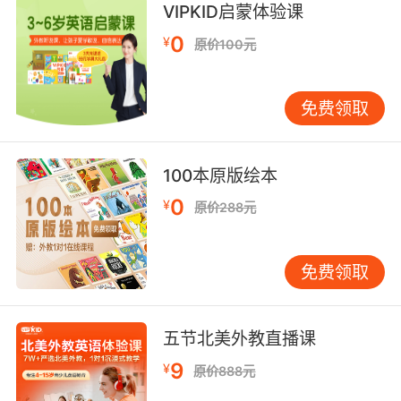
VIPKID启蒙体验课
0
¥
原价100元
免费领取
100本原版绘本
0
¥
原价288元
免费领取
五节北美外教直播课
9
¥
原价888元