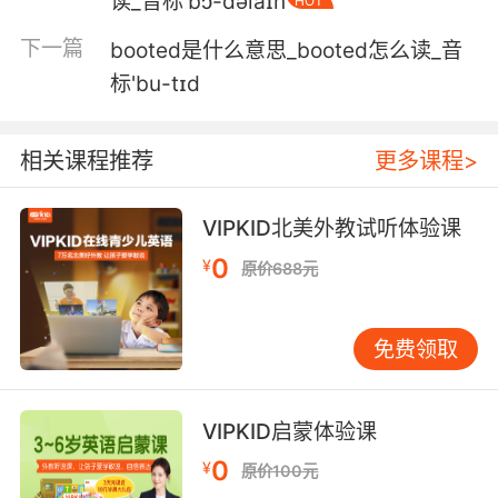
读_音标'bɔ-dəlaɪn
HOT
下一篇
booted是什么意思_booted怎么读_音
标'bu-tɪd
相关课程推荐
更多课程>
VIPKID北美外教试听体验课
0
¥
原价688元
免费领取
VIPKID启蒙体验课
0
¥
原价100元