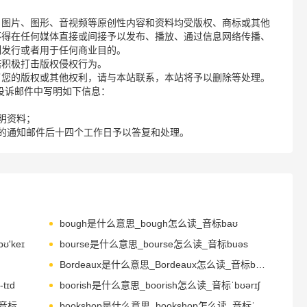
、图片、图形、音视频等原创性内容和资料均受版权、商标或其他
不得在任何媒体直接或间接予以发布、播放、通过信息网络传播、
制发行或者用于任何商业目的。
诺积极打击版权侵权行为。
了您的版权或其他权利，请与本站联系，本站将予以删除等处理。
请您在投诉邮件中写明如下信息：
明资料；
的通知邮件后十四个工作日予以答复和处理。
bough是什么意思_bough怎么读_音标baʊ
'keɪ
bourse是什么意思_bourse怎么读_音标buəs
Bordeaux是什么意思_Bordeaux怎么读_音标bɔ-'dəʊ
tɪd
boorish是什么意思_boorish怎么读_音标ˈbʊərɪʃ
bookworm是什么意思_bookworm怎么读_音标ˈbʊkwɜ-m
bookshop是什么意思_bookshop怎么读_音标ˈbʊkʃɒp