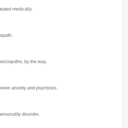
reated medically.
hopath.
 sociopaths, by the way.
tween anxiety and psychosis.
ersonality disorder.