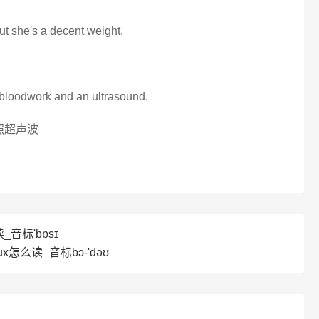
ut she's a decent weight.
 bloodwork and an ultrasound.
照超声波
_音标'bɒsɪ
ux怎么读_音标bɔ-'dəʊ