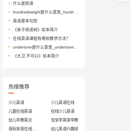
什么是宾语
hundredweight是什么意思_hundredweight怎么读_音标'hʌndrədweɪt
英语基本句型
《亲子阅读树》绘本简介
在线英语课程有哪些教学方法？
undertone是什么意思_undertone怎么读_音标ˈʌndəˌtəʊn
《大卫,不可以》绘本简介
热搜推荐
少儿英语
少儿英语在线
儿童在线英语
在线少儿英语
幼儿早教英文
宝宝学英语早教
音标发音在线试听
幼儿英语兴趣班