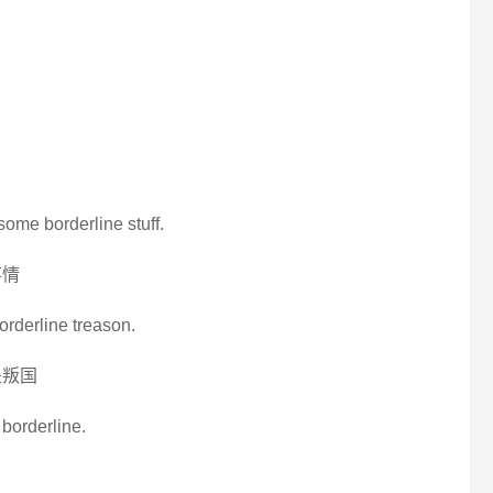
some borderline stuff.
事情
orderline treason.
是叛国
 borderline.