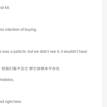
al kit.
no intention of buying.
 was a particle, but we didn't see it, it wouldn't have
 但我们看不见它 那它就根本不存在
omobiles.
nd right here.