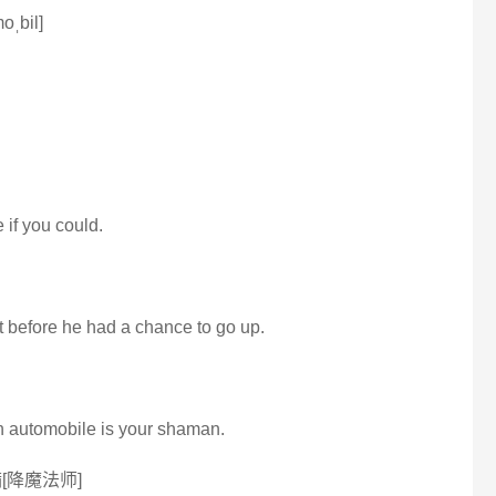
oˌbil]
 if you could.
 before he had a chance to go up.
on automobile is your shaman.
[降魔法师]