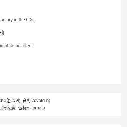
actory in the 60s.
上班
tomobile accident.
che怎么读_音标'ævəlɑ-nʃ
a怎么读_音标ɔ-'tɒmətə