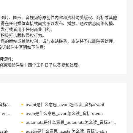
、图片、图形、音视频等原创性内容和资料均受版权、商标或其他
不得在任何媒体直接或间接予以发布、播放、通过信息网络传播、
制发行或者用于任何商业目的。
诺积极打击版权侵权行为。
了您的版权或其他权利，请与本站联系，本站将予以删除等处理。
请您在投诉邮件中写明如下信息：
明资料；
的通知邮件后十四个工作日予以答复和处理。
avalanche是什么意思_avalanche怎么读_音标'ævəlɑ-nʃ
avant是什么意思_avant怎么读_音标ə'vant
avignon是什么意思_avignon怎么读_音标əˈvi-nj-ŋ
avon是什么意思_avon怎么读_音标ˈeɪvɒn
automata是什么意思_automata怎么读_音标ɔ-'tɒmətə
stɪk
austin是什么意思_austin怎么读_音标ˈɔ-stɪn