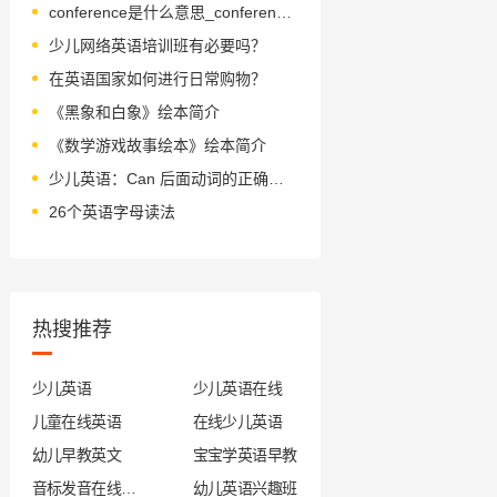
conference是什么意思_conference怎么读_音标ˈkɒnfərəns
少儿网络英语培训班有必要吗？
在英语国家如何进行日常购物？
《黑象和白象》绘本简介
《数学游戏故事绘本》绘本简介
少儿英语：Can 后面动词的正确形式解析
26个英语字母读法
热搜推荐
少儿英语
少儿英语在线
儿童在线英语
在线少儿英语
幼儿早教英文
宝宝学英语早教
音标发音在线试听
幼儿英语兴趣班