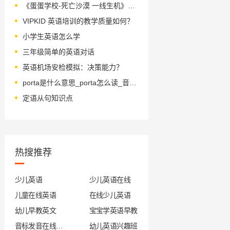
《蛋蛋学校-死亡沙漠 一线生机》绘本简介
VIPKID 英语培训的教学质量如何？
小学生英语怎么学
三年级简单的英语对话
英语机场安检模拟：决策能力？
porta是什么意思_porta怎么读_音标'pɔ-tə
定语从句知识点
热搜推荐
少儿英语
少儿英语在线
儿童在线英语
在线少儿英语
幼儿早教英文
宝宝学英语早教
音标发音在线试听
幼儿英语兴趣班