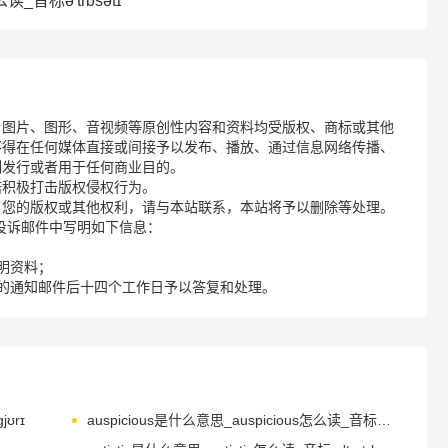
么读_音标ə'trɒsətɪ
、图片、图形、音视频等原创性内容和资料均受版权、商标或其他
不得在任何媒体直接或间接予以发布、播放、通过信息网络传播、
制发行或者用于任何商业目的。
诺积极打击版权侵权行为。
了您的版权或其他权利，请与本站联系，本站将予以删除等处理。
请您在投诉邮件中写明如下信息：
明资料；
的通知邮件后十四个工作日予以答复和处理。
ʊrɪ
auspicious是什么意思_auspicious怎么读_音标ɔ-ˈspɪʃəs