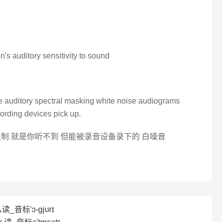
n's auditory sensitivity to sound
e auditory spectral masking white noise audiograms
cording devices pick up.
制 就是你听不到 但能被录音设备录下的 白噪音
_音标'ɔ-ɡjʊrɪ