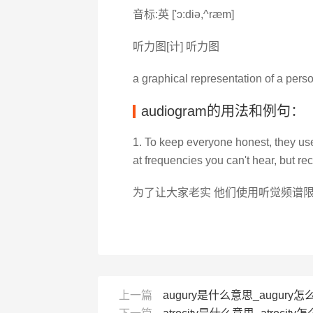
音标:英 ['ɔ:diә,^ræm]
听力图[计] 听力图
a graphical representation of a perso
audiogram的用法和例句：
1. To keep everyone honest, they us
at frequencies you can't hear, but re
为了让大家老实 他们使用听觉频谱限
上一篇
augury是什么意思_augury怎么读