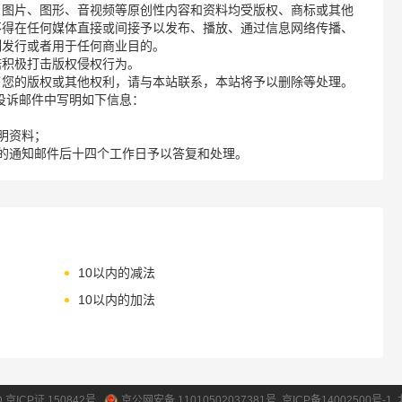
、图片、图形、音视频等原创性内容和资料均受版权、商标或其他
不得在任何媒体直接或间接予以发布、播放、通过信息网络传播、
制发行或者用于任何商业目的。
诺积极打击版权侵权行为。
了您的版权或其他权利，请与本站联系，本站将予以删除等处理。
请您在投诉邮件中写明如下信息：
明资料；
的通知邮件后十四个工作日予以答复和处理。
10以内的减法
10以内的加法
ID 京ICP证 150842号
京公网安备 11010502037381号
京ICP备14002500号-1