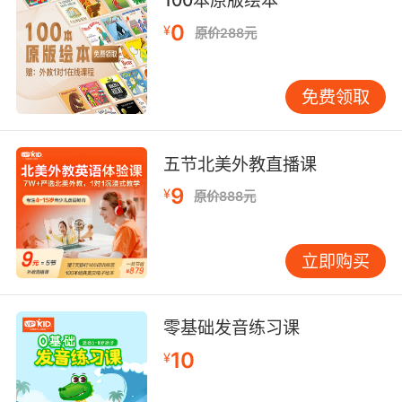
100本原版绘本
0
¥
原价288元
免费领取
五节北美外教直播课
9
¥
原价888元
立即购买
零基础发音练习课
10
¥