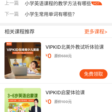
度，要知道学习英语不仅仅是为了应付学校的考
上一篇
小学英语课程的教学方法有哪些
HOT
试，我们都知道英语这是一门语言那么学习英语
其实就是为了更好地使用它。因此学习英语的时
下一篇
小学生常用单词有哪些？
候一定要从“听说读写背”五个方面来全面提升自
己，不要学到最后只会做题而不会与人交流。
相关课程推荐
更多课程>
VIPKID北美外教试听体验课
小学生如何有效学习英语第二点：制定合理的学
0
习计划
¥
原价688元
学习一定要有科学合理的计划，这样我们才能朝
着自己目标不断努力。但是制定计划的时候一定
免费领取
要结合自己的学习需求和学习特点来，一开始可
以规定自己每天背诵几个单词、听几段录音等，
VIPKID启蒙体验课
慢慢等自己的英语水平提上去了再及时调整自己
的学习计划。
0
¥
原价100元