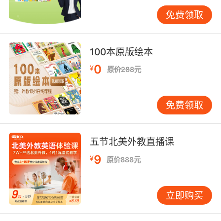
免费领取
小学生如何有效学习英语第三点：养成良好的学
习习惯
100本原版绘本
1、随时随地学习英语——单单靠课堂上的学习是
不够的，那么我们可以利用起吃饭前后、坐车的
0
¥
原价288元
时候以及睡觉前后的零碎时间，这样随时随地进
行英语学习可以达到比较好的学习效果。
免费领取
2、坚持做课堂笔记——课堂笔记是学习任何一门
五节北美外教直播课
学科都要做的，因为我们的记忆并不是永久的，
9
¥
原价888元
所以对于自己不熟悉的知识或者是老师讲解的重
点，一定要做好笔记并且及时复习、经常复习，
这样才能记忆的更加深刻和牢固。
立即购买