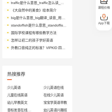
traffic是什么意思_traffic怎么读_音标'træfɪk
课程价格
《大自然中的美食》绘本简介
big是什么意思_big翻译_读音_用法_翻译
App下载
standoffish是什么意思_standoffish怎么读_音标'stænd'ɔ-fɪʃ
国际学校课程有哪些教学方法
怎样让初二的孩子学好英语
外教口音纯正的标准？VIPKID 四维解析
热搜推荐
少儿英语
少儿英语在线
儿童在线英语
在线少儿英语
幼儿早教英文
宝宝学英语早教
音标发音在线试听
幼儿英语兴趣班