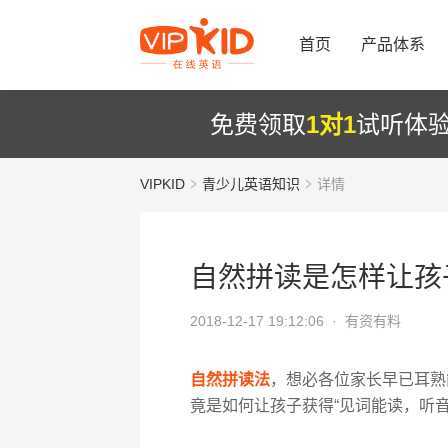
首页
产品体系
免费领取
1对1
试听体
VIPKID
青少儿英语知识
详情
自然拼读是怎样让孩
2018-12-17 19:12:06 ·
有资有料
自然拼读法
，想必各位家长早已耳熟
竟是如何让孩子获得“见词能读，听