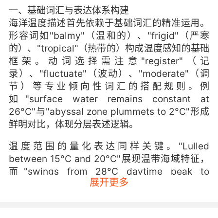
一、基础词汇与表达体系构建
海洋温度描述首先依赖于基础词汇的精准运用。
形容词如"balmy"（温和的）、"frigid"（严寒
的）、"tropical"（热带的）构成温度感知的基础
框架。动词选择需注意"register"（记
录）、"fluctuate"（波动）、"moderate"（调
节）等专业倾向性词汇的搭配规则。例
如"surface water remains constant at
26°C"与"abyssal zone plummets to 2°C"形成
鲜明对比，体现分层表述逻辑。
温度范围的量化表达同样关键。"Lulled
between 15°C and 20°C"展现温带海域特征，
而"swings from 28°C daytime peak to
展开更多
midnight lows"则描绘昼夜温差。VIPKID教研团
队研究发现，学习者常混
淆"fahrenheit"与"celsius"的转换表达，需通过