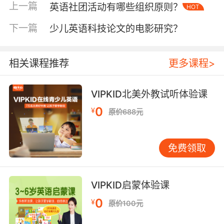
情景模拟强化记忆，如设计"深海探测器温度读
上一篇
英语社团活动有哪些组织原则？
HOT
取"互动游戏。
下一篇
少儿英语科技论文的电影研究？
二、修辞手法与文学化表达
超越基础描述，文学创作常运用隐喻增强表现
相关课程推荐
更多课程>
力。Sean Smukler在《Oceanic Narratives》中
将暖流比作"liquid sunbeams"，寒流则是"ice-
veined serpents"，这种拟物化手法使抽象温度
VIPKID北美外教试听体验课
具象化。VIPKID经典案例课展示，学生通过改写
0
¥
原价688元
海明威《老人与海》片段，用"tepid embrace of
the gulf stream"替代平铺直叙，显著提升语言质
感。
免费领取
通感修辞的应用同样精妙。"The sea exhaled
warm breath in early autumn"将触觉转化为视
VIPKID启蒙体验课
觉意象，而"icy fingers crept up the
0
¥
原价100元
continental shelf"则通过触觉暗示温度变化。教
师可引导学生建立"温度-感官-情感"联想矩阵，