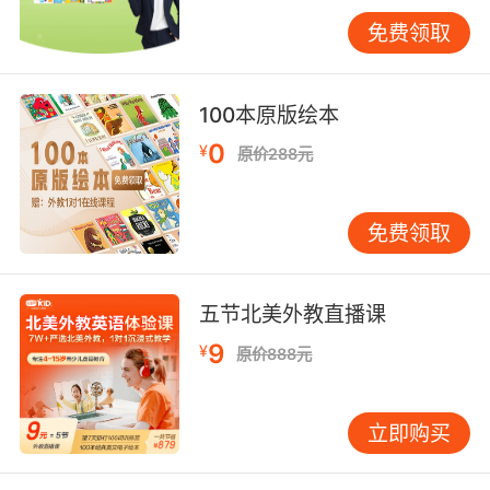
如将"freezing"关联孤寂感，"scorching"联结躁
免费领取
动感，深化语言理解维度。
三、科学语境下的专业表述
100本原版绘本
海洋学研究要求精确的术语体
系。"Thermocline"（温跃层）描述水温急剧变
0
¥
原价288元
化的薄层，"euphotic zone"（透光带）强调光照
与温度的耦合关系。NASA海洋观测数据显示，
免费领取
太平洋东部"argo floats"记录的温度数据常
用"subsurface anomaly"表述偏差值，这类表达
需要结合图表解读训练。
五节北美外教直播课
学术写作中时态与语态的选择颇具讲究。描述长
9
¥
原价888元
期观测宜用现在时："The equatorial current
maintains 29°C annually"，而具体实验数据需
用过去时："Samples collected in March
立即购买
revealed 12°C spike"。VIPKID学术英语课程设
置"科研报告仿写"模块，通过分析《Nature