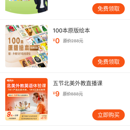
述。建议采用"Collaborated with international
team to localize teaching materials"等具体场
免费领取
景描述。
三、结构优化策略：逻辑决定成败
100本原版绘本
倒金字塔结构最有效。BBC职业生涯栏目实验证
0
¥
原价288元
明，将核心优势置于开头可使简历通过率提升
55%。首句应包含职位关键词，如"Results-
oriented ESL educator with 5-year
免费领取
experience in VIPKID's online teaching
platform"。
五节北美外教直播课
信息分层要清晰。麻省理工学院斯隆管理学院建
9
¥
议采用"总-分"结构：先用概括句定位，再用2-3
原价888元
个要点展开。例如："Certified Bilingual
Teacher specializing in: ① Curriculum
立即购买
innovation ② Student assessment ③
Cultural adaptation"。