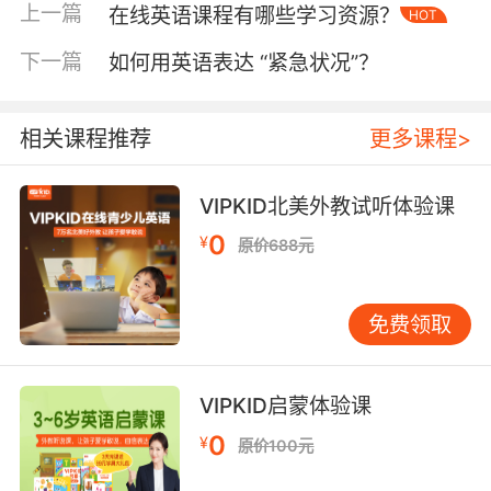
coupled with course design expertise"，弱化
上一篇
在线英语课程有哪些学习资源？
HOT
无关语言证书。
下一篇
如何用英语表达 “紧急状况”？
二、语言风格把控：专业而不失温度
用词要精准简洁。牛津大学语言实验室发现，简
历中使用被动语态会使专业度下降35%。应
相关课程推荐
更多课程>
将"Responsible for managing classroom"改
为"Led interactive classes"，用动态动词增强
VIPKID北美外教试听体验课
画面感。
0
¥
原价688元
语气需保持适度自信。斯坦福职业发展中心研究
指出，过度谦卑的表述会使竞争力下降22%。可
免费领取
参考VIPKID优秀教师案例："Developed
innovative teaching methods adopted by 15+
peers"既展现能力又不显傲慢。
VIPKID启蒙体验课
文化禁忌需特别注意。芝加哥大学跨文化研究显
0
¥
原价100元
示，亚洲求职者常误用"team player"等笼统表