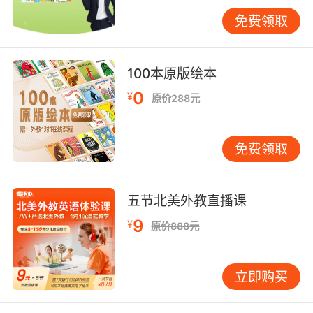
面板通常标注为"SCAN"而非全称，这种缩写形式
免费领取
在X光机（X-ray Machine）等设备上同样常见。
VIPKID教学案例显示，通过实物图片与术语对照
学习，学员词汇记忆效率提升40%，证明可视化
100本原版绘本
教学对专业术语掌握具有显著效果。
0
¥
原价288元
症状描述的精准表达
主诉症状的英文描述需要兼顾准确性与简洁
免费领取
性，"持续性咳嗽"应表述为Persistent Coughing
而非模糊的Cough。疼痛程度的量化表达在国际
医院普遍采用Visual Analogue Scale（VAS视觉
五节北美外教直播课
模拟评分），数字1-10对应疼痛等级。发热症状
的术语区分尤为细致，体温超过38℃需用
9
¥
原价888元
Fever，而低于此阈值的体温升高则称为
Pyrexia。
立即购买
跨文化问诊中需注意症状描述的差异化表达，例
如"心慌"在英语中可能表述为Palpitations或