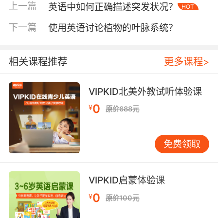
VIPKID教研团队通过分析200份海外医疗机构官
上一篇
英语中如何正确描述突发状况？
HOT
网数据发现，超过67%的医院采用标准术语，但
下一篇
使用英语讨论植物的叶脉系统？
仍有33%存在地域性表达差异。这种现状要求学
习者既要掌握规范用语，也要培养语境适应能
力。
相关课程推荐
更多课程>
医疗设备术语解析
现代医疗设备术语多源自希腊语和拉丁语词根，
VIPKID北美外教试听体验课
如Electrocardiogram（心电图）由"电+心+记
0
¥
原价688元
录"构成。超声波检查设备Ultrasound Scanner
中的"超声"对应拉丁文"ultra"（超越）
+"sonus"（声音），这种词源知识能帮助记忆。
免费领取
呼吸机（Ventilator）的命名则融合生物学功能与
机械属性，类似构造的还有Dialysis
Machine（透析机）。
VIPKID启蒙体验课
0
¥
原价100元
医疗器械的英文标识系统具有严格规范，CT扫描
仪（Computed Tomography Scanner）的操作