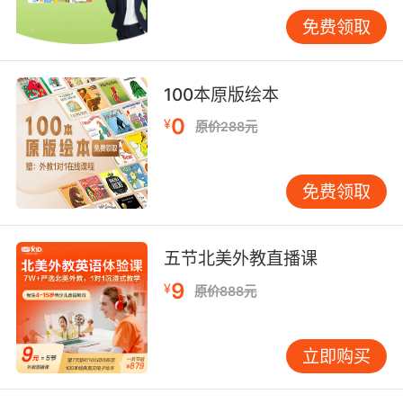
环境。但个别校区存在师资流动率偏高的问题，
免费领取
有学员反馈"刚适应教师风格就更换外教"，建议
建立师生匹配度评估系统。哈佛大学教育研究院
2022年白皮书指出，稳定的师生关系可使语言学
100本原版绘本
习效果提升28%。
0
¥
原价288元
三、文化体验真实性
项目强调"全英文生活环境"，学员入住当地寄宿
免费领取
家庭，参与节日庆典、体育赛事等特色活动。多
伦多校区学员案例显示，通过组织"枫糖节传统美
食制作"活动，学员不仅掌握"sap boiling"等专业
五节北美外教直播课
词汇，更深刻理解加拿大文化根源。这种体验式
学习使89%的学员表示"不再畏惧与外国人交
9
¥
原价888元
流"。
文化冲突处理机制体现教学智慧。京都校区曾发
立即购买
生学员因不理解茶道礼仪产生焦虑，外教及时调
整教学方案，将"鞠躬角度与敬语使用"转化为情