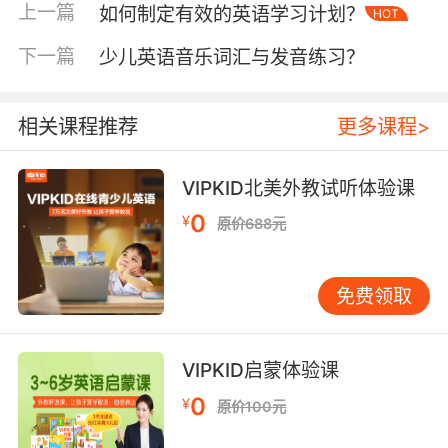
汇与批判性思维技巧。北京师范大学外语学院教
上一篇
如何制定有效的英语学习计划？
HOT
授李明指出："将语言学习与认知发展相结合，符
下一篇
少儿英语音乐词汇与发音练习？
合青少年认知规律，能有效延长知识记忆周
期。"但部分学员反映高阶课程存在文化背景知识
衔接不足的问题，建议增加预习指导材料。
相关课程推荐
更多课程>
二、师资水平专业性
VIPKID严格筛选全球Top30名校毕业的外教，要
VIPKID北美外教试听体验课
求具备TESOL/CELTA双认证及200+课时教学经
0
¥
原价688元
验。2023年暑期项目数据显示，92%的学员认为
外教营造的互动氛围显著提升开口意愿。在悉尼
校区，外教通过"角色扮演法庭辩论"游戏，引导
免费领取
学员自然运用法律术语进行逻辑表达，这种动态
教学法使课堂有效发言量提升3倍。
VIPKID启蒙体验课
师资管理机制同样影响教学质量。平台实施的"双
0
¥
原价100元
导师制"（1名外教+1名中教助教）获得家长好
评，中教负责监督学习进度，外教专注创造英语