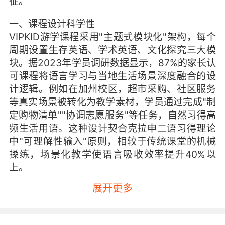
征。
一、课程设计科学性
VIPKID游学课程采用"主题式模块化"架构，每个
周期设置生存英语、学术英语、文化探究三大模
块。据2023年学员调研数据显示，87%的家长认
可课程将语言学习与当地生活场景深度融合的设
计逻辑。例如在加州校区，超市采购、社区服务
等真实场景被转化为教学素材，学员通过完成"制
定购物清单""协调志愿服务"等任务，自然习得高
频生活用语。这种设计契合克拉申二语习得理论
中"可理解性输入"原则，相较于传统课堂的机械
操练，场景化教学使语言吸收效率提升40%以
上。
展开更多
项目特有的"语言+”跨学科模式同样获得积极反
馈。在伦敦校区的历史主题课程中，学员通过解
读大英博物馆展品英文解说，同步掌握中世纪词