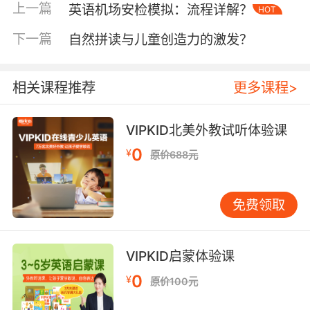
现"apple peeler"与"vegetable peeler"混用等现
上一篇
英语机场安检模拟：流程详解？
HOT
象。为此，VIPKID采用"TPR教学法+支架式提
下一篇
自然拼读与儿童创造力的激发？
问"策略：外教先通过肢体动作示范关键动词
（如"cut""mix"），再逐步升级问题复杂度，
从"What are you doing?"过渡到"How many
相关课程推荐
更多课程>
grams of flour do we need?"。这种分层设计既
保障操作连贯性，又通过语境重复强化词汇记
VIPKID北美外教试听体验课
忆，使语言输出从碎片化指令转向完整叙述。
0
¥
原价688元
语言技能的融合度：从单向输入到多维输出
英语厨艺课程打破了传统语言课的单一维度，要
求学员同步调动听、说、读、写四项技能。在听
免费领取
力层面，学员需理解外教对食谱的朗读、操作演
示的解说；口语输出则贯穿食材命名、步骤复
述、问题反馈等环节；阅读技能体现在食谱文本
VIPKID启蒙体验课
解读，而写作训练则通过课后制作"烹饪日记"实
0
¥
原价100元
现。例如，VIPKID的"Cookie Factory"课程要求
学员先读懂配方比例，再口头解释搅拌黄油的物