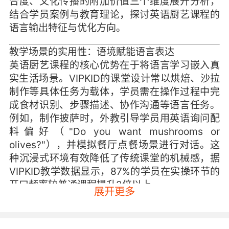
合度、文化传播的附加价值三个维度展开分析，
结合学员案例与教育理论，探讨英语厨艺课程的
语言输出特征与优化方向。
教学场景的实用性：语境赋能语言表达
英语厨艺课程的核心优势在于将语言学习嵌入真
实生活场景。VIPKID的课堂设计常以烘焙、沙拉
制作等具体任务为载体，学员需在操作过程中完
成食材识别、步骤描述、协作沟通等语言任务。
例如，制作披萨时，外教引导学员用英语询问配
料偏好（"Do you want mushrooms or
olives?"），并模拟餐厅点餐场景进行对话。这
种沉浸式环境有效降低了传统课堂的机械感，据
VIPKID教学数据显示，87%的学员在实操环节的
开口频率较普通课程提升2倍以上。
展开更多
但场景的真实性不等于语言输出的天然流畅。部
分学员因专注操作步骤而忽视语言准确性，出