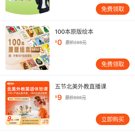
理变化，最后用英语撰写实验观察报告。
免费领取
然而，多技能融合也带来挑战。部分低龄学员在
操作与表达间顾此失彼，出现"做得多、说得
100本原版绘本
少"的情况。针对此问题，VIPKID研发了"双焦点
0
¥
原价288元
教学模型"：将学员分为操作组与记录组，每轮任
务后交换角色。操作组用英语描述动作，记录组
绘制流程图并标注关键词，最终通过小组汇报实
免费领取
现语言输出的互补。数据显示，该模式使学员平
均每节课的有效句长从5.2词提升至8.7词，复杂
句式使用率提高40%。
五节北美外教直播课
9
¥
文化传播的附加价值：语言与认知的双重拓展
原价888元
厨艺不仅是技能，更是文化载体。VIPKID的课程
常融入西方节日美食（如感恩节火鸡、万圣节蜘
立即购买
蛛饼干），在教授"whisk""knead"等专业词汇
时，同步介绍食材的历史文化背景。例如，制作