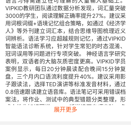
语言习得需建立在可理解的大量输入基础上。
VIPKID教研团队通过数据分析发现，词汇量突破
3000的学生，阅读理解正确率提升27%。建议采
用词根词缀+语境记忆组合策略，如通过《经济学
人》等外刊建立词汇本，结合思维导图梳理近义
词辨析。语法学习应超越规则记忆，通过VIPKID
智能语法诊断系统，针对学生常犯的时态混淆、
冠词误用等问题进行专项突破。 神经语言学研究
表明，双语者的大脑灰质密度更高。VIPKID学员
案例显示，每日20分钟晨读配合晚间15分钟复
盘，三个月内口语流利度提升40%。建议采用影
子跟读法，选择TED演讲等标准发音材料，通过
0.8倍速跟读建立语音库。语法笔记可采用错误档
案法，将作业、测试中的典型错题分类整理，形
成个性化知识图谱。 二、听说读写专项突破：多
展开更多
模态协同训练 剑桥大学语言中心研究证实，听力
理解度与语音辨识能力呈正相关。VIPKID的AI语
音评估系统显示，经过6个月辨音训练的学生，听