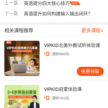
上一篇
英语提分四大核心技巧
HOT
力填空得分提高35%。建议采用精听+泛听结合
模式，精听时运用五步法：盲听抓主旨→分段精
下一篇
英语提升如何构建输入输出闭环？
析→关键词提取→句式仿写→主题复述。泛听可
选择BBC 6 Minute English等梯度素材，培养语
感。 美国外语教学协会（ACTFL）指出，语言输
相关课程推荐
更多课程>
出质量决定习得效率。VIPKID外教1对1课堂数据
显示，每周3次情景对话练习的学生，口语评分平
VIPKID北美外教试听体验课
均提升2.3个等级。建议创建英语日记圈，通过朋
0
¥
原价688元
友圈英文打卡获得即时反馈。写作训练可借鉴过
程写作法，先通过VIPKID绘本阅读积累表达模
板，再进行主题仿写，最后由外教批改润色。
免费领取
三、科学学习规划：构建良性循环机制 艾宾浩斯
遗忘曲线揭示，间隔复习效率比集中学习高
50%。VIPKID智能学习系统通过算法推送复习节
VIPKID启蒙体验课
点，使单词记忆保持率从25%提升至68%。建议
0
¥
原价100元
制作学习日历，将复习任务拆解为晨间词卡测
试、午间语法闯关、晚间阅读打卡三个模块，配