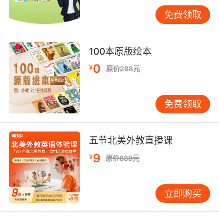
合番茄工作法保持专注力。 哈佛大学研究发现，
免费领取
元认知能力对学习成绩预测性超过IQ。VIPKID学
员成长档案显示，定期进行学习复盘的学生进步
速度加快40%。建议建立三维评估体系：每周自
100本原版绘本
测诊断知识漏洞，每月模拟考检验应试能力，每
0
¥
原价288元
季度外教面谈评估综合素养。错题本应升级为问
题解决日志，记录错误背后的思维误区。 四、心
理与环境优化：激发内在驱动力 斯坦福大学
免费领取
Dweck教授的成长型思维理论表明，相信能力可
通过努力提升的学生，语言进步速度超出固定型
思维者1.8倍。VIPKID星级奖励系统通过可视化进
五节北美外教直播课
步轨迹，使学员持续学习意愿提升65%。建议设
9
¥
原价888元
置SMART目标，如将提高英语成绩分解为每天掌
握5个高考高频词每周完成2篇阅读精析等可量化
指标。 社会文化理论强调环境对学习的塑造作
立即购买
用。VIPKID沉浸式课堂数据显示，在100%英文
环境中学习的学生，语用准确度提升32%。建议