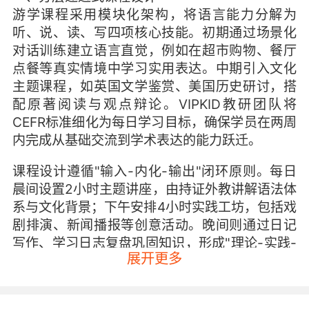
游学课程采用模块化架构，将语言能力分解为
听、说、读、写四项核心技能。初期通过场景化
对话训练建立语言直觉，例如在超市购物、餐厅
点餐等真实情境中学习实用表达。中期引入文化
主题课程，如英国文学鉴赏、美国历史研讨，搭
配原著阅读与观点辩论。VIPKID教研团队将
CEFR标准细化为每日学习目标，确保学员在两周
内完成从基础交流到学术表达的能力跃迁。
课程设计遵循"输入-内化-输出"闭环原则。每日
晨间设置2小时主题讲座，由持证外教讲解语法体
系与文化背景；下午安排4小时实践工坊，包括戏
剧排演、新闻播报等创意活动。晚间则通过日记
写作、学习日志复盘巩固知识，形成"理论-实践-
展开更多
反思"的完整学习链。牛津大学语言教育研究中心
证实，这种三段式结构能使词汇记忆效率提升
40%。