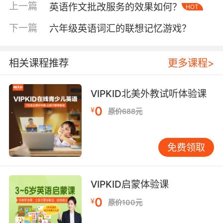
上一篇
英语作文批改服务的效果如何？
HOT
二、多元化师资协同机制
VIPKID游学项目实行"1+N"导师制，每位学员配
下一篇
六年级英语词汇的联想记忆游戏？
备专属外教教练与中文助教。外教均持有
TESOL/TEFL双认证，且具备跨文化教学经验，
相关课程推荐
更多课程>
负责个性化学习方案制定。助教团队由英语专业
八级成员组成，侧重学习进度跟踪与心理疏导。
两者形成教学合力，既保证语言输入的纯正性，
VIPKID北美外教试听体验课
又化解文化适应期的焦虑。
0
¥
原价688元
师资培训体系包含三大模块：文化敏感度训练、
游戏化教学技巧、应急情境处理。教师需掌握
免费领取
200+种课堂互动模板，能根据学员性格调整教学
策略。例如面对内向型学员，采用角色扮演替代
公开演讲；针对青少年群体，设计密室逃脱式的
VIPKID启蒙体验课
语法闯关游戏。斯坦福教育创新实验室指出，多
0
¥
原价100元
模态教学法可使课堂参与度提升65%。