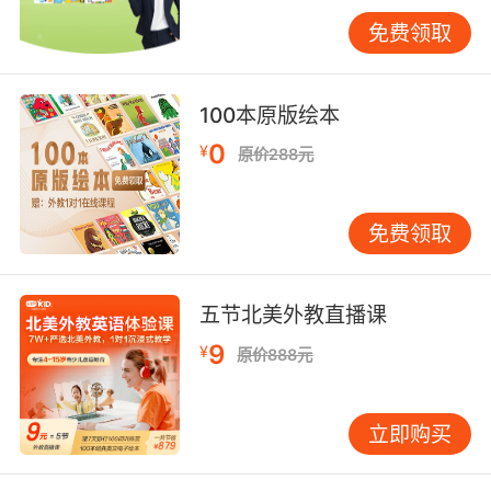
三、沉浸式文化实践体系
免费领取
文化体验课程遵循"认知-体验-创造"进阶路径。
初期组织学员参观大英博物馆、国会大厦等地
标，由外教现场讲解建筑符号背后的语言文化。
100本原版绘本
中期开展传统茶艺、苏格兰裙制作等非遗项目，
将语言学习融入手工技艺。最终阶段鼓励学员自
0
¥
原价288元
主策划文化展览，用英语向当地社区介绍母国文
化，实现双向文化交流。
免费领取
VIPKID独创"文化任务卡"系统，将伦敦眼摩天轮
称为"London Eye"，引导学员观察生活化英语表
达。在爱丁堡艺术节期间，学员需完成三项挑
五节北美外教直播课
战：用英语采访街头艺人、撰写音乐节报道、参
9
¥
原价888元
与即兴戏剧演出。这种情境化任务促使语言输出
自然发生，剑桥大学语言应用研究中心数据显
示，此类实践可使口语流利度提升3倍。
立即购买
四、智能技术赋能教学