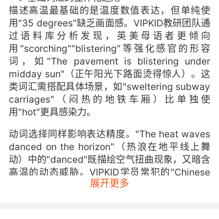
描述高温最基础的是温度数值表达，但单纯使
用"35 degrees"缺乏画面感。VIPKID教研团队通
过语料库分析发现，英美母语者更倾向
用"scorching""blistering"等强化感官的形容
词，如"The pavement is blistering under
midday sun"（正午阳光下路面烫得惊人）。这
类词汇需搭配具体场景，如"sweltering subway
carriages"（闷热的地铁车厢）比单独使
用"hot"更具感染力。
动词选择同样影响表达精度。"The heat waves
danced on the horizon"（热浪在地平线上舞
动）中的"danced"既描绘空气扭曲现象，又暗含
高温的动态威胁。VIPKID学员常犯的"Chinese
展开更多
English"错误是将"防晒"直译为"anti-sunburn"，
而地道表达应为"seek shade"或"slather on
sunscreen"，这体现了动作与目的的英语思维模