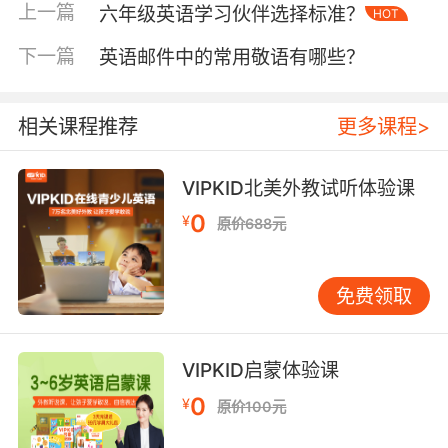
式。
上一篇
六年级英语学习伙伴选择标准？
HOT
二、修辞手法的场景化植入
下一篇
英语邮件中的常用敬语有哪些？
隐喻构建需要文化锚点。将酷暑比作"an oven
without escape"（无处可逃的烤箱），既符合
相关课程推荐
更多课程>
西方厨房文化意象，又传递封闭空间的窒息感。
VIPKID高级讲师Lisa在北美暑期课程中发现，学
生用"like walking through cotton candy"（如
VIPKID北美外教试听体验课
同穿越棉花糖）形容燥热空气，这种通感修辞将
0
¥
原价688元
触觉转化为视觉记忆。
排比句式能强化情感递进。"The sun bakes, the
免费领取
air chokes, the shadows flee"（烈日炙烤，空
气窒息，阴影遁逃）通过三组主谓结构，构建出
全方位的热浪压迫感。值得注意的是，英语忌讳
VIPKID启蒙体验课
重复使用"hot"，此
0
¥
原价100元
时"sizzling""steaming""torching"等近义词轮换
使用，既能保持语言鲜活，又展现词汇量优势。