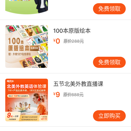
免费领取
三、文化认知的差异化表达
东西方对酷暑的认知存在微妙差异。中国人常
说"热得像蒸笼"，直指密闭空间的闷热，而英
100本原版绘本
语"It's a furnace outside"（外面像个熔炉）更
强调开放环境的炙烤感。VIPKID跨文化研究数据
0
¥
原价288元
显示，英美家庭更常用"heatwave alert"（热浪
警报）这类气象术语，折射出社会预警机制的文
免费领取
化烙印。
社交语境影响表达方式。朋友间抱怨可用"This
heat is killing me!"（这鬼天气热死人了），但在
五节北美外教直播课
正式场合需转为"We're experiencing record-
9
¥
原价888元
breaking temperatures"（我们正经历破纪录高
温）。VIPKID情景课程设计中，特别设置空调维
修、户外活动取消等场景，训练学员在不同情境
立即购买
下的得体表达。