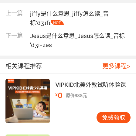
5. So, nonessential items to the hallway for
jettisoning.
上一篇
jiffy是什么意思_jiffy怎么读_音
把非必要物品放到走廊里用于擲荷
标'dʒɪfɪ
HOT
下一篇
Jesus是什么意思_Jesus怎么读_音标
6. You're terrified that I would jettison $70
million just to be with you.
ˈdʒi-zəs
你担心我会为了和你在一起 置七千万美元于不顾
相关课程推荐
更多课程>
7. Soon as we're over the statue's head,
jettison the bombs.
VIPKID北美外教试听体验课
飞过雕像的头顶时 就把炸弹扔出去
0
¥
原价688元
8. We can jettison any kind of landing system.
免费领取
我们可以抛弃任何形式的着陆系统
9. I would, but I accidentally jettisoned all