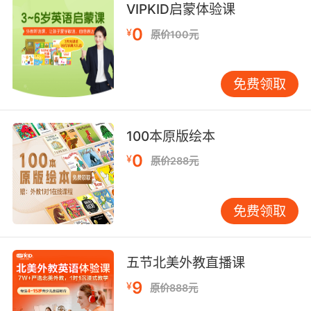
VIPKID启蒙体验课
your things into the nearest sun.
0
¥
原价100元
我也想 但我不小心 把你的东西都扔到附近的恒星
了
免费领取
10. The only way booze is jettisoned from my
body is through my winky.
100本原版绘本
對我來說 酒水順腸過 只從雞兒流
0
¥
原价288元
免费领取
五节北美外教直播课
9
¥
原价888元