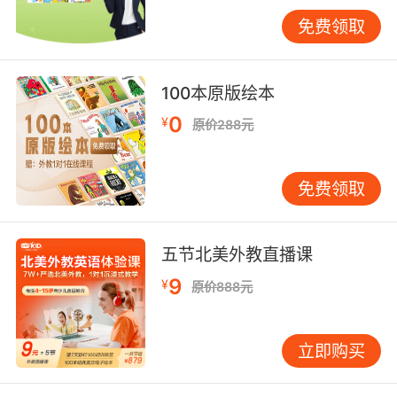
三、塑造角色形象
免费领取
道具在塑造角色形象方面同样功不可没。通过道
具的选择和搭配，能够直观地展现角色的性格特
100本原版绘本
点、身份地位以及内心世界。在英语音乐剧《歌
0
¥
剧魅影》中，魅影所佩戴的面具和披风就成为了
原价288元
他神秘而邪恶的象征。这些道具不仅让角色的形
象更加鲜明立体，还让观众在视觉上对角色有了
免费领取
更深刻的认识。
此外，道具还可以通过角色的使用方式来揭示其
五节北美外教直播课
性格和情感。比如，一个经常把玩手中折扇的角
色可能显得文雅而机智；而一个总是紧握武器的
9
¥
原价888元
角色则可能表现出其勇敢或紧张的性格。这种通
过道具来塑造角色形象的方式，既直观又富有感
立即购买
染力，让观众在欣赏音乐剧的同时，也能够对角
色有更深入的了解和感受。