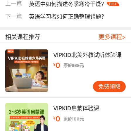
上一篇
英语中如何描述冬季寒冷干燥？
HOT
道具在推动剧情发展方面也起着至关重要的作
下一篇
英语学习者如何正确整理错题？
用。它们往往成为剧情转折的关键元素，引发角
色之间的冲突和互动，从而推动故事的发展。在
英语音乐剧《猫》中，那辆神秘的垃圾车就是一
相关课程推荐
更多课程>
个重要的道具。它不仅是猫咪们展示自我的舞
台，更是推动剧情发展的重要线索。通过垃圾车
VIPKID北美外教试听体验课
的出现和移动，猫咪们的故事得以逐一展开，剧
0
情也因此变得更加丰富和紧凑。
¥
原价688元
同时，道具还可以作为角色之间的信物或象征，
传递着深层的情感和意义。比如，在一场爱情主
免费领取
题的英语音乐剧中，男主角送给女主角的定情信
物——一枚精致的戒指，不仅代表着两人之间的
VIPKID启蒙体验课
爱情承诺，还成为了后续剧情发展中的重要线
索。每当戒指出现时，都会引发角色之间的情感
0
¥
原价100元
波动和剧情的转折。