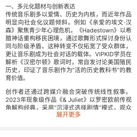
一、多元化题材与创新表达
传统音乐剧多以爱情、历史为内核，而近年作品
明显向社会化议题倾斜。例如《亲爱的埃文·汉
森》聚焦青少年心理危机，《Hadestown》以希
腊神话重构移民困境，通过歌舞形式探讨身份认
同与阶级矛盾。这种转变不仅拓宽了受众群体，
更让音乐剧成为社会对话的载体。VIPKID学员在
解析《汉密尔顿》歌词时，常自发讨论美国殖民
历史，印证了音乐剧作为“活的历史教科书”的教
育价值。
创作者还通过跨媒介融合突破传统线性叙事。
2023年现象级作品《& Juliet》以罗密欧前传视
角解构经典，采用“沉浸式选择剧情”模式，观众
展开更多
投票决定主角命运。这种互动设计既迎合Z世代参
与需求，又为语言学习者提供了真实语境下的选
择博弈案例。数据显示，VIPKID课堂中涉及该剧