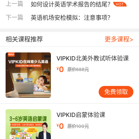
的角色扮演课程参与率提升40%，学员在模拟投
上一篇
如何设计英语学术报告的结尾？
HOT
票环节的英语输出量增加2.3倍。
下一篇
英语机场安检模拟：注意事项？
二、科技赋能与观演革命
虚拟现实技术正在重塑音乐剧的时空边界。2022
相关课程推荐
更多课程>
年NT Live与元宇宙平台合作的《悲惨世界》VR
版，观众可“坐”入剧场不同席位，甚至跟随角色
视角漫游巴黎街巷。VIPKID教研团队将该版本用
VIPKID北美外教试听体验课
于空间方位词汇教学，学员对“on the stage left”
0
¥
原价688元
等术语的掌握率提升至92%。更值得关注的是AI
作曲技术的突破，《Girl From The North
Country》团队利用算法生成和声，人类创作者
免费领取
专注歌词文学性，这种分工模式使音乐剧制作周
期缩短30%。
VIPKID启蒙体验课
流媒体时代催生了“第二屏”观剧文化。Netflix推
0
¥
原价100元
出的《The Prom》设置实时弹幕翻译功能，观众
可点击歌词获取双语注释。VIPKID借鉴此模式开