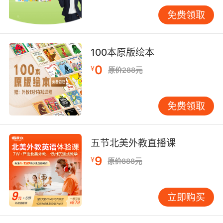
发互动课件，在《玛蒂尔达》选段教学中嵌入歌
免费领取
词填空游戏，学员正确率较传统教学提高65%。
值得关注的是，47%的学员表示通过多屏互动更
能关注演员的微表情与肢体语言，这对理解讽
100本原版绘本
刺、隐喻等修辞至关重要。
0
¥
原价288元
三、经典复刻与文化转译
老剧新编正成为行业风潮。2023年《奥利安斯》
免费领取
重启版保留原版电子摇滚配乐，将故事迁移至赛
博朋克世界，用全息投影重现1980年代地下音乐
场景。这种“时空折叠”式改编既保留经典旋律，
五节北美外教直播课
又注入现代科技美学。VIPKID教师发现，学员对
改编版《Seasons of Love》中“二维码雨”视觉元
9
¥
原价888元
素的讨论热度，远超原剧的爱情主题，显示出青
少年对科技符号的敏感度。
立即购买
跨文化转译能力成为创作新标杆。韩国版《摇滚
莫扎特》将法式洛可可风格转化为韩服元素，日