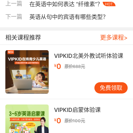
肢体语言到表情的细微变化，都在精心雕琢之
上一篇
在英语中如何表达 “纤维素”？
HOT
下。比如在《猫》这部经典音乐剧中，导演引导
演员们通过极具特色的舞蹈动作、夸张的妆容和
下一篇
英语从句中的宾语有哪些类型？
生动的肢体语言，将各种猫咪的性格特点展现得
淋漓尽致，无论是高贵傲慢的“魅力猫”，还是活
相关课程推荐
更多课程>
泼俏皮的“小猫杰米玛”，都给观众留下了深刻的
印象。而且，导演还要协调音乐、舞蹈、灯光、
舞美等各个部门之间的工作，确保各个元素相互
VIPKID北美外教试听体验课
配合、相得益彰，形成一个有机的整体。
0
¥
原价688元
二、演员：英语音乐剧的魅力诠释者
免费领取
演员在英语音乐剧中起着直接与观众情感沟通的
桥梁作用。他们首先要具备扎实的表演功底，包
括精准的台词表达、丰富的情感演绎以及良好的
VIPKID启蒙体验课
肢体协调性。例如，在《汉密尔顿》中，演员们
通过快速而清晰的台词朗诵，将复杂的剧情和人
0
¥
原价100元
物关系清晰地呈现给观众，同时又能通过富有感