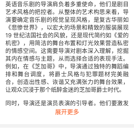
英语音乐剧的导演肩负着多重使命，他们是剧目
艺术风格的把控者。从整体的艺术构思来看，导
演要确定音乐剧的视觉呈现风格，是复古华丽如
《悲惨世界》，以宏大的场景和精致的服装展现
19 世纪法国社会的风貌，还是现代简约如《爱的
机密》，用简洁的舞台布置和灯光效果营造私密
的情感空间。这需要导演对剧本深入理解，挖掘
其内在情感与主题，从而选择合适的表现手法。
例如，在《芝加哥》中，导演通过独特的舞蹈编
排和舞台调度，将爵士风格与犯罪题材完美融
合，创造出性感、诙谐又充满张力的舞台效果，
让观众沉浸于那个纸醉金迷的芝加哥爵士时代。
同时，导演还是演员表演的引导者。他们要激发
演员的潜能，使演员准确把握角色的性格、情感
展开更多
和动机。在排练过程中，导演会针对每个角色的
特点给予演员细致的表演建议，从台词的语调、