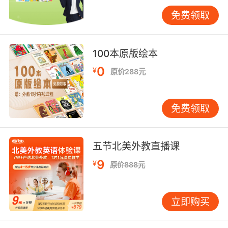
染力的表演，将角色对自由、荣誉、爱情的渴望
免费领取
与挣扎传递给每一位观众，使观众仿佛置身于美
国独立战争时期的热血年代。
英语音乐剧的演员还需要具备出色的歌唱和舞蹈
100本原版绘本
能力。音乐剧区别于话剧的重要标志就是音乐和
0
¥
原价288元
舞蹈元素，演员要能够准确地把握歌曲的情感内
涵，用美妙的歌声打动观众。像《歌剧魅影》中
的主演，他们以精湛的歌唱技巧驾驭着剧中高难
免费领取
度的曲目，无论是悠扬的抒情段落还是激昂的高
潮部分，都能展现出极高的音乐素养。在舞蹈方
面，演员要适应各种风格的舞蹈编排，从古典芭
五节北美外教直播课
蕾到现代舞，从爵士舞到踢踏舞，都要熟练自如
9
¥
原价888元
地完成，并且通过舞蹈动作进一步塑造角色性
格、推动剧情发展。例如在《吉屋出租》中，演
员们充满活力的舞蹈表演，生动地展现了租客们
立即购买
在都市生活中的挣扎与梦想，增强了剧目的感染
力和观赏性。