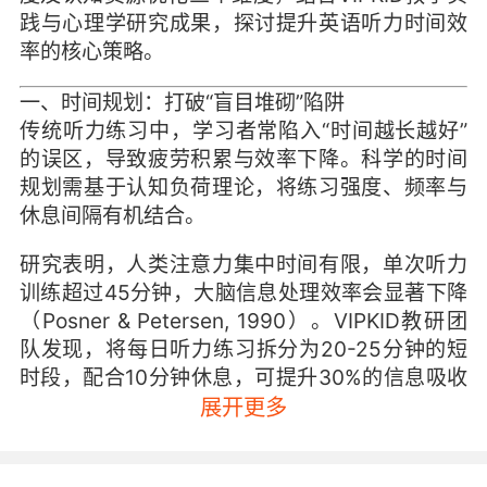
践与心理学研究成果，探讨提升英语听力时间效
率的核心策略。
一、时间规划：打破“盲目堆砌”陷阱
传统听力练习中，学习者常陷入“时间越长越好”
的误区，导致疲劳积累与效率下降。科学的时间
规划需基于
认知负荷理论
，将练习强度、频率与
休息间隔有机结合。
研究表明，人类注意力集中时间有限，单次听力
训练超过45分钟，大脑信息处理效率会显著下降
（Posner & Petersen, 1990）。VIPKID教研团
队发现，将每日听力练习拆分为
20-25分钟的短
时段
，配合10分钟休息，可提升30%的信息吸收
率。例如，晨间利用通勤时间听新闻片段，午间
展开更多
通过情景对话强化，晚间再进行泛听复盘，形成
“碎片化+系统化”的组合模式。