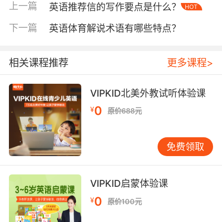
上一篇
英语推荐信的写作要点是什么？
HOT
此外，
时间分配需匹配学习阶段
。初学者应优先
积累高频词汇与基础句型，每天15分钟精听（如
下一篇
英语体育解说术语有哪些特点？
VIPKID互动课件中的跟读训练）效果优于泛听1小
时；中高阶学习者则需增加逻辑分析练习，如用
相关课程推荐
更多课程>
20分钟解析TED演讲的逻辑结构，再辅以10分钟
讨论。这种“针对性投入”能避免时间浪费，实现
效率最大化。
VIPKID北美外教试听体验课
0
¥
二、方法迭代：从“被动输入”到“主动抓取”
原价688元
听力效率的提升关键在于
练习方法的精准性
。单
纯重复听写易导致思维固化，而结合认知科学的
免费领取
策略能激活深层学习机制。
1. 情景浸入式输入
VIPKID启蒙体验课
VIPKID的“场景模拟课堂”验证了情境对听力理解
的促进作用。当学习者在模拟购物、旅行等场景
0
¥
原价100元
中听对话时，大脑会主动关联语境线索，降低