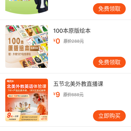
30%以上的认知压力（王初明，2018）。例如，
免费领取
听前先通过图片、关键词预判内容，听中聚焦关
键信息（如疑问词、转折词），听后复述逻辑
链，可形成“输入-加工-输出”的闭环。
100本原版绘本
2. 分层精听法
0
¥
原价288元
针对复杂材料，可采用“三遍精听法”：第一遍抓
主旨（回答Who/What/Why），第二遍补细节
（记录数字、地名），第三遍仿语音语调。实验
免费领取
显示，该方法比逐句暂停翻译效率高出50%
（Richards, 2020）。VIPKID学员通过此方法，
在30天内对新闻听力的准确率从45%提升至
五节北美外教直播课
78%。
9
¥
原价888元
3. 错题靶向训练
时间效率的提升还需依赖
错误分析
。建立错题本
立即购买
时，标注错误类型（如连读漏听、生词干扰），
并针对性选择同类材料强化。例如，若常混淆