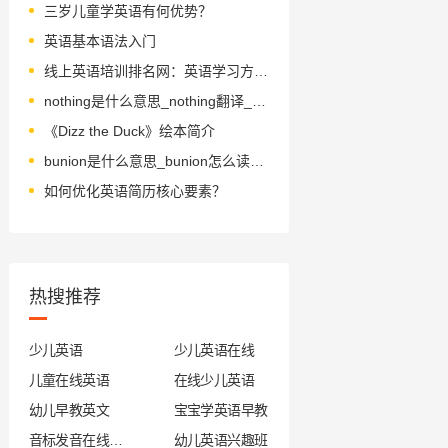
三岁儿童学英语有何优势？
英语基本语法入门
线上英语培训排名网：英语学习方法分享
nothing是什么意思_nothing翻译_读音_用法_翻译
《Dizz the Duck》绘本简介
bunion是什么意思_bunion怎么读_音标ˈbʌnjən
如何优化英语简历核心要素？
热搜推荐
少儿英语
少儿英语在线
儿童在线英语
在线少儿英语
幼儿早教英文
宝宝学英语早教
音标发音在线试听
幼儿英语兴趣班