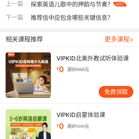
阔的音程特点来营造出温馨、舒缓的氛围。而一
上一篇
探索英语儿歌中的押韵与节奏？
HOT
些情感较为深沉、凝重的歌曲，可能会运用小调
下一篇
推荐信中应包含哪些关键信息？
音阶，通过其特有的黯淡、含蓄的音程组合来表
达内心的忧伤与沉思。
相关课程推荐
更多课程>
二、乐器相关词汇
英语音乐中涉及到众多乐器的词汇。“piano”（钢
琴）作为一种广为人知的乐器，在古典音乐和现
VIPKID北美外教试听体验课
代流行音乐中都有着重要的地位。在古典音乐的
0
¥
原价688元
演奏会上，钢琴常常作为独奏乐器或者与其他乐
器合奏，其丰富的音色和广阔的音域能够展现出
复杂的音乐情感。而在流行音乐中，钢琴也经常
免费领取
被用于伴奏，为歌手的声音增添温暖与质感。例
如在许多经典的爱情歌曲中，钢琴轻柔的和弦伴
奏能够很好地烘托出浪漫的氛围。
VIPKID启蒙体验课
0
¥
原价100元
“guitar”（吉他）同样是英语音乐中频繁出现的词
汇。吉他分为民谣吉他、古典吉他和电吉他等多