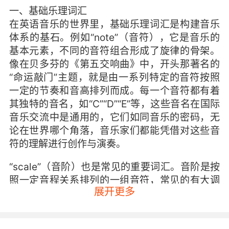
一、基础乐理词汇
在英语音乐的世界里，基础乐理词汇是构建音乐
体系的基石。例如“note”（音符），它是音乐的
基本元素，不同的音符组合形成了旋律的骨架。
像在贝多芬的《第五交响曲》中，开头那著名的
“命运敲门”主题，就是由一系列特定的音符按照
一定的节奏和音高排列而成。每一个音符都有着
其独特的音名，如“C”“D”“E”等，这些音名在国际
音乐交流中是通用的，它们如同音乐的密码，无
论在世界哪个角落，音乐家们都能凭借对这些音
符的理解进行创作与演奏。
“scale”（音阶）也是常见的重要词汇。音阶是按
照一定音程关系排列的一组音符，常见的有大调
展开更多
音阶和小调音阶。在英语歌曲中，很多旋律都是
基于特定的音阶创作而成。比如一些抒情的民谣
歌曲，往往会采用自然大调音阶，以其明亮、开