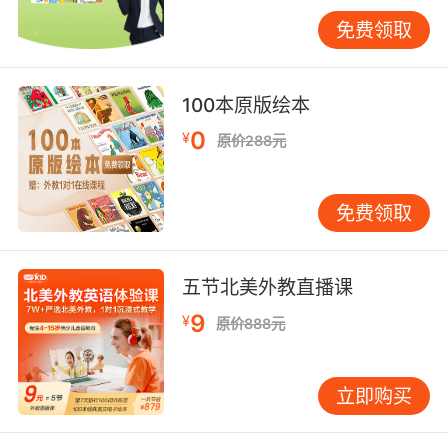
种类型。民谣吉他在民间音乐和流行音乐中应用
免费领取
广泛，它的音色清脆、明亮，适合弹奏一些简单
而富有感染力的旋律。像在一些校园民谣中，吉
他的弹拨声总能让人回忆起青春的美好时光。电
100本原版绘本
吉他则在摇滚音乐中大放异彩，通过效果器的处
0
¥
原价288元
理，能够发出极具冲击力和震撼力的声音，为摇
滚乐队带来强烈的节奏感和激情澎湃的效果。
免费领取
三、音乐风格词汇
“pop”（流行）是英语音乐中最具代表性的风格词
汇之一。流行音乐通常具有通俗易懂、旋律易
五节北美外教直播课
记、节奏明快等特点，深受大众喜爱。它涵盖了
各种主题，从爱情、友情到社会现象等，歌词往
9
¥
原价888元
往能够引起广大听众的共鸣。例如迈克尔·杰克逊
的众多歌曲，以其独特的旋律和富有深意的歌
立即购买
词，在全球范围内掀起了流行音乐的热潮，成为
了流行文化的经典之作。