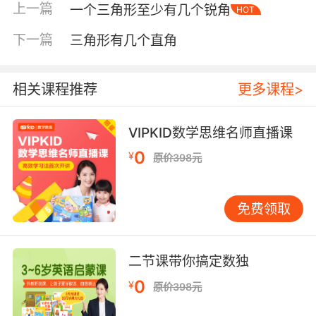
上一篇
一个三角形至少有几个锐角
HOT
下一篇
三角形有几个直角
相关课程推荐
更多课程>
VIPKID数学思维名师直播课
0
¥
原价398元
内容简介
免费领取
小红帽和小黄帽用玩具纸币来做买卖东西的游
戏。
二节课带你搞定数独
我们平时使用的货币可不是谁都能随便制造的。
0
¥
原价398元
每个国家使用的货币都是不同的。