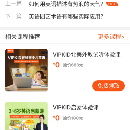
衡。真实性能让学生感受到英语在实际生活中的
上一篇
如何用英语描述有热浪的天气？
HOT
实用价值，趣味性则能持续激发他们的参与热
下一篇
英语园艺术语有哪些实际应用？
情。比如模拟“机场入境检查”场景，学生们扮演
旅客、海关人员等角色，从办理登机手续、入关
申报到回答工作人员的问题，整个过程需要用到
相关课程推荐
更多课程>
大量实用的英语表达。这种逼真的情境设置，仿
佛将学生带入了真实的国际旅行场景中，他们在
VIPKID北美外教试听体验课
角色扮演中不仅学会了相关英语知识，还体验到
了跨文化交流的乐趣，为今后的实际语言运用奠
0
¥
原价688元
定了良好基础。
任务驱动，提升能力
免费领取
以任务为核心的角色扮演游戏设计，能够让学生
在完成特定任务的过程中，有针对性地提升英语
能力。对于六年级学生来说，任务的难度应适中
VIPKID启蒙体验课
且具有明确的层次性。例如在“餐厅点餐”角色扮
0
¥
原价100元
演游戏中，初级任务可以是让学生正确使用基本
句型点餐，如“I’d like a hamburger and a glass