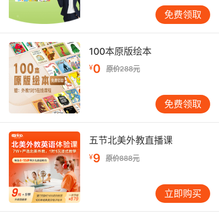
of juice.” 随着游戏进展，任务可以升级为处理特
免费领取
殊要求，如食物过敏告知、更换菜品协商等，这
就需要学生灵活运用更多复杂的英语表达。
100本原版绘本
教育实践证明，任务驱动型教学法能有效激发学
0
¥
原价288元
生的学习动机。当学生明确了自己在角色扮演中
的任务目标，他们会更主动地投入到英语学习
中。在上述餐厅点餐游戏中，学生们为了顺利完
免费领取
成点餐任务，会提前复习相关词汇，在游戏过程
中不断尝试运用新学句型，甚至会相互交流技
巧，共同解决遇到的问题。这种自主探究式的学
五节北美外教直播课
习过程，极大地提升了他们的语言输出能力和应
9
¥
变能力，使他们在实践中逐渐掌握英语这门语言
原价888元
工具，为今后的学习与生活做好充分准备。
立即购买
小组协作，综合发展
小组协作是六年级英语角色扮演游戏的重要组织