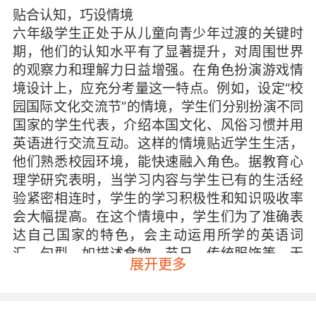
贴合认知，巧设情境
六年级学生正处于从儿童向青少年过渡的关键时
期，他们的认知水平有了显著提升，对周围世界
的观察力和理解力日益增强。在角色扮演游戏情
境设计上，应充分考量这一特点。例如，设定“校
园国际文化交流节”的情境，学生们分别扮演不同
国家的学生代表，介绍本国文化、风俗习惯并用
英语进行交流互动。这样的情境贴近学生生活，
他们熟悉校园环境，能快速融入角色。据教育心
理学研究表明，当学习内容与学生已有的生活经
验紧密相连时，学生的学习积极性和知识吸收率
会大幅提高。在这个情境中，学生们为了准确表
达自己国家的特色，会主动运用所学的英语词
汇、句型，如描述食物、节日、传统服饰等，无
展开更多
形之中强化了语言记忆与运用能力。
同时，情境的创设还需注重真实性与趣味性的平