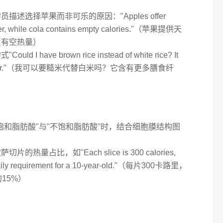
述选择苹果而非可乐的原因："Apples offer
iber, while cola contains empty calories."（苹果提供天
只有空热量）
I have brown rice instead of white rice? It
tary fiber."（我可以要糙米代替白米吗？它含有更多膳食纤
饱和脂肪酸"与"不饱和脂肪酸"时，结合细胞膜结构图
热量占比，如"Each slice is 300 calories,
 daily requirement for a 10-year-old."（每片300卡路里，
15%）