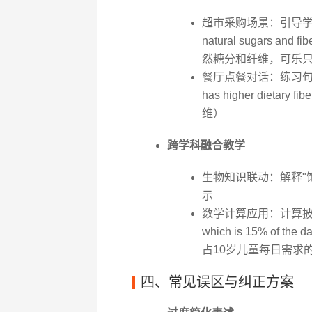
超市采购场景：引导学员描
natural sugars and f
然糖分和纤维，可乐
餐厅点餐对话：练习句式"Could 
has higher die
维）
跨学科融合教学
生物知识联动：解释"
示
数学计算应用：计算披萨切片的
which is 15% of the
占10岁儿童每日需求的
四、常见误区与纠正方案