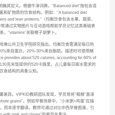
其定义。根据牛津词典，"Balanced diet"指包含适
物质的饮食结构。例如："A balanced diet
hole grains and lean proteins."（均衡饮食包含水果、蔬菜、
堂中常通过实物图片与互动游戏帮助学员记忆这类基础表
面条，"vitamins"关联橙子胡萝卜。
哈佛公共卫生学院研究指出，均衡饮食需满足每日热
-20%来自蛋白，20%-30%来自脂肪。描述时可使用精
ovides about 520 calories, accounting for 60% of
ildren."（摄入130克米饭提供约520卡路里，占儿童每日碳水需求的
对饮食结构的具象认知。
差异。VIPKID教研团队发现，学员常将"粗粮"直译
"whole grains"。例如早餐场景中，"小米粥+鸡蛋"应描
 boiled egg"，而非逐字翻译。教师可通过对比中西早餐图谱，引
i with pork and chives"的差异化表达。