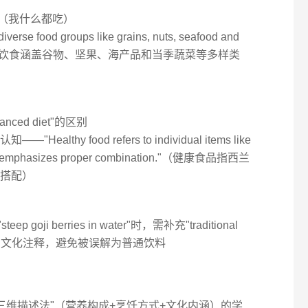
ng."（我什么都吃）
rse food groups like grains, nuts, seafood and
es."（我的饮食涵盖谷物、坚果、海产品和当季蔬菜等多样类
anced diet"的区别
thy food refers to individual items like
diet emphasizes proper combination."（健康食品指西兰
搭配）
oji berries in water"时，需补充"traditional
actice"的文化注释，避免被误解为普通饮料
"三维描述法"（营养构成+烹饪方式+文化内涵）的学