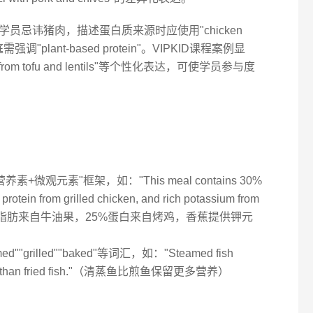
员忌讳猪肉，描述蛋白质来源时应使用"chicken
庭需强调"plant-based protein"。VIPKID课程案例显
mes from tofu and lentils"等个性化表达，可使学员参与度
+微观元素"框架，如："This meal contains 30%
protein from grilled chicken, and rich potassium from
餐30%脂肪来自牛油果，25%蛋白来自烤鸡，香蕉提供钾元
"grilled""baked"等词汇，如："Steamed fish
ients than fried fish."（清蒸鱼比煎鱼保留更多营养）