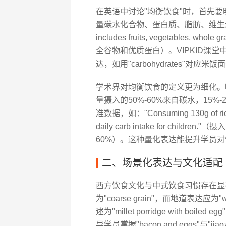
在英语中讨论"均衡饮食"时，首先要明确
量碳水化合物、蛋白质、脂肪、维生素和矿
includes fruits, vegetables, w
全谷物和优质蛋白）。VIPKID课
达，如用"carbohydrates"对应米饭
学术界对均衡饮食的定义更为细化。
量摄入的50%-60%来自碳水，15%
准数据，如："Consuming 130g of rice pr
daily carb intake for ch
60%）。这种量化表达能提升学员
二、场景化表达与文化适配
西方饮食文化与中式饮食习惯存在显著
为"coarse grain"，而地道表达应为
述为"millet porridge with
导学员掌握"bacon and eggs"与"jiaoz