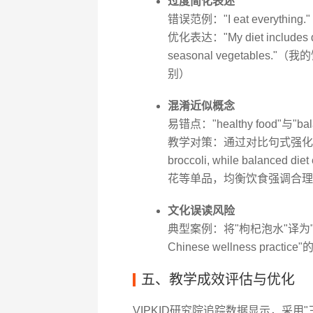
过度简化表述
错误范例："I eat everythi
优化表达："My diet includes dive
seasonal vegetabl
别）
混淆近似概念
易错点："healthy food"与"bal
教学对策：通过对比句式强化认知——"Heal
broccoli, while balanced 
花等单品，均衡饮食强调合理
文化误读风险
典型案例：将"枸杞泡水"译为"steep g
Chinese wellness pr
五、教学成效评估与优化
VIPKID研究院追踪数据显示，采用