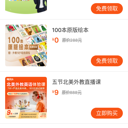
和制作团队会通过各种渠道寻找具有出色歌唱、
免费领取
表演和舞蹈能力的演员。他们不仅要有扎实的专
业功底，还需要对角色有深刻的理解和感悟，能
够将自己的个性与角色特点相结合。
100本原版绘本
一旦演员确定，便进入了紧张的排练阶段。排练
0
¥
原价288元
过程中，演员们需要在导演的指导下，反复揣摩
角色的心理和情感，精准把握每一个表情、动作
和台词的演绎。歌唱和舞蹈的排练更是需要花费
免费领取
大量时间和精力，演员们要与音乐配合得天衣无
缝，同时还要与其他演员保持默契，共同营造出
完美的舞台效果。此外，排练还包括对舞台走
五节北美外教直播课
位、场景转换等方面的精心设计，确保演出的流
9
¥
原价888元
畅性。
舞台设计：视觉盛宴
立即购买
舞台设计是为英语音乐剧增色的重要元素。从布
景到灯光，从服装到道具，每一个细节都经过精