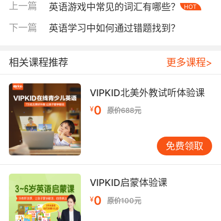
音乐创作：旋律与情感
上一篇
英语游戏中常见的词汇有哪些？
HOT
音乐在英语音乐剧占据着举足轻重的地位。作曲
家会根据剧本的主题和情感氛围，创作出风格各
下一篇
英语学习中如何通过错题找到？
异的曲目。这些曲目既要能够独立成章，展现出
音乐的艺术魅力，又要与剧情完美融合，推动故
相关课程推荐
更多课程>
事的发展。比如，在一些表达爱情主题的情节
中，音乐可能会采用柔和、浪漫的旋律；而在紧
张的冲突场景里，节奏则会加快，增强戏剧性。
VIPKID北美外教试听体验课
0
¥
原价688元
歌词的创作同样不容忽视。它需要与旋律相得益
彰，准确地传达角色的情感和剧情的信息。优秀
的歌词不仅易于传唱，还能为歌曲增添深度和内
免费领取
涵。此外，音乐的创作过程中还会考虑到不同场
景下的演唱难度和音域范围，以确保演员能够很
好地呈现。
VIPKID启蒙体验课
演员选拔与排练：实力与默契
0
¥
原价100元
演员的选拔是英语音乐剧制作的重要环节。导演