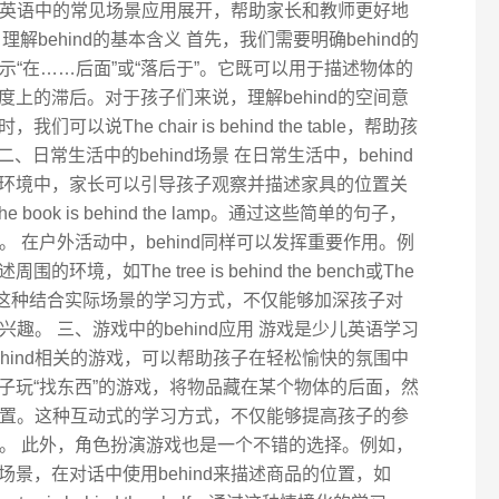
少儿英语中的常见场景应用展开，帮助家长和教师更好地
behind的基本含义 首先，我们需要明确behind的
表示“在……后面”或“落后于”。它既可以用于描述物体的
上的滞后。对于孩子们来说，理解behind的空间意
说The chair is behind the table，帮助孩
 二、日常生活中的behind场景 在日常生活中，behind
环境中，家长可以引导孩子观察并描述家具的位置关
V或The book is behind the lamp。通过这些简单的句子，
法。 在户外活动中，behind同样可以发挥重要作用。例
，如The tree is behind the bench或The
e fountain。这种结合实际场景的学习方式，不仅能够加深孩子对
兴趣。 三、游戏中的behind应用 游戏是少儿英语学习
hind相关的游戏，可以帮助孩子在轻松愉快的氛围中
子玩“找东西”的游戏，将物品藏在某个物体的后面，然
的位置。这种互动式的学习方式，不仅能够提高孩子的参
记忆。 此外，角色扮演游戏也是一个不错的选择。例如，
景，在对话中使用behind来描述商品的位置，如