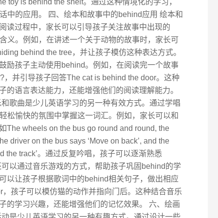
er或The toy is behind the shelf。通过这种情境化的学习，
话中的应用。 四、绘本和故事中的behind应用 绘本和
阅读过程中，家长可以引导孩子关注故事中出现的
解其含义。例如，在讲述一个关于动物的故事时，家长可
hiding behind the tree，并让孩子模仿这种表达方式。
励孩子主动使用behind。例如，在阅读完一个故事
?，并引导孩子回答The cat is behind the door。这种
子的语言表达能力，还能增强他们的阅读理解能力。
 音乐和歌曲是少儿英语学习的另一种有效方式。通过学唱
以在轻松愉快的氛围中掌握这一词汇。例如，家长可以和
s on the bus go round and round, the
he driver on the bus says ‘Move on back’, and the
’re behind the track’。通过反复吟唱，孩子可以逐渐熟悉
长还可以通过音乐游戏的方式，帮助孩子巩固behind的学
以让孩子根据歌词中的behind相关句子，做出相应
 the door，孩子可以模仿猫的动作并指向门后。这种结合音乐
子的学习兴趣，还能增强他们的记忆效果。 六、绘画
手工活动是少儿英语学习的另一种有趣方式。通过设计一些