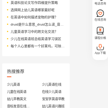
英语科技论文写作四维提升策略
电话咨询
选择网上幼儿英语哪家最好呢
在英语中如何描述宠物的护理？
在线咨询
druid是什么意思_druid怎么读_音标'dru-ɪd
儿童英语学习中的跨文化交流？
课程价格
少儿在线英语班总结英语学习误区
每个人心里都有一个好莱坞，可除了大片，还真有许多你不知道的事…
App下载
热搜推荐
少儿英语
少儿英语在线
儿童在线英语
在线少儿英语
幼儿早教英文
宝宝学英语早教
音标发音在线试听
幼儿英语兴趣班