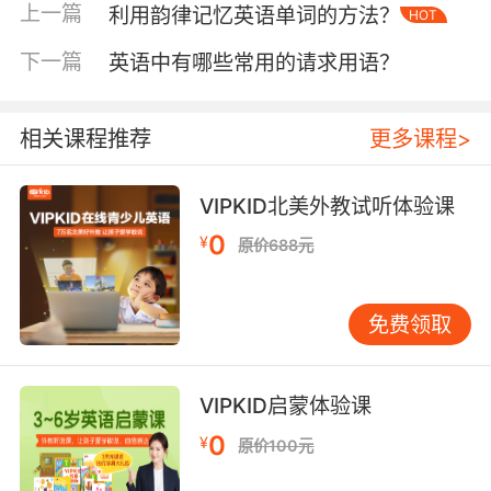
特色。
上一篇
利用韵律记忆英语单词的方法？
HOT
二、车厢内交流
下一篇
英语中有哪些常用的请求用语？
车厢内，乘客之间的交流虽不多，但掌握一些基
本用语仍有必要。比如，当有人挡路时，一句
相关课程推荐
更多课程>
“Excuse me, could you let me through?”既礼貌
又地道。而询问座位是否空闲，可以说“Is this
seat taken?”或“Can I sit here?”。VIPKID的课程
VIPKID北美外教试听体验课
中，经常模拟这类日常场景，鼓励学生在实践中
0
¥
原价688元
运用所学，提高语言的实际运用能力。
此外，关于地铁到站的信息，英国乘客可能会听
免费领取
到“The next station is...”的广播，而在美国，则
可能是“Next stop, ...”。这些细微的差别，对于想
要深入了解英语国家文化的学习者来说，是不可
VIPKID启蒙体验课
忽视的细节。
0
¥
原价100元
三、站点播报与指示牌