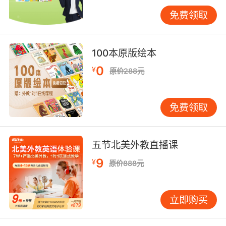
地铁站内的播报和指示牌也是学习地道地铁用语
免费领取
的好资源。例如，“Mind the gap”（注意缺口）
是英国地铁常见的安全提示，提醒乘客下车时注
意列车与站台之间的缝隙。而在美国，类似的提
100本原版绘本
示可能是“Watch your step”。这些表述不仅实
用，还蕴含了丰富的文化内涵。
0
¥
原价288元
指示牌上的“Way Out”（出口）、“Ticketing”
（售票区）、“Platform Change”（换乘平台）
免费领取
等词汇，也是地铁用语的重要组成部分。通过观
察和学习这些标识，学生可以更快地适应英语国
家的地铁环境。
五节北美外教直播课
9
¥
原价888元
四、文化差异与习惯用语
除了具体的用语外，了解不同英语国家在地铁乘
坐习惯上的文化差异同样重要。比如，在日本，
立即购买
地铁车厢内通常非常安静，大声交谈被视为不礼
貌；而在纽约，虽然也有保持安静的惯例，但在