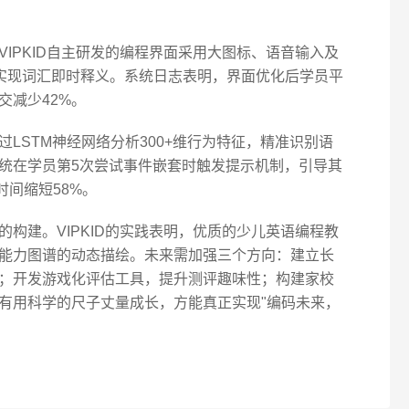
IPKID自主研发的编程界面采用大图标、语音输入及
I实现词汇即时释义。系统日志表明，界面优化后学员平
交减少42%。
LSTM神经网络分析300+维行为特征，精准识别语
统在学员第5次尝试事件嵌套时触发提示机制，引导其
时间缩短58%。
构建。VIPKID的实践表明，优质的少儿英语编程教
能力图谱的动态描绘。未来需加强三个方向：建立长
；开发游戏化评估工具，提升测评趣味性；构建家校
有用科学的尺子丈量成长，方能真正实现"编码未来，