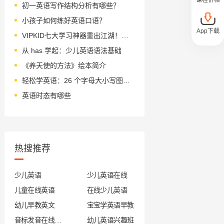
初一英语写作结构分析有哪些？
小孩子如何练好英语口语？
App下载
VIPKID七大学习神器重出江湖！为课后学习效果加buff！
从 has 学起：少儿英语语法基础
《养天使的方法》绘本简介
轻松学英语：26 个字母大小写图片趣味教学
英语时态有哪些
热搜推荐
少儿英语
少儿英语在线
儿童在线英语
在线少儿英语
幼儿早教英文
宝宝学英语早教
音标发音在线试听
幼儿英语兴趣班