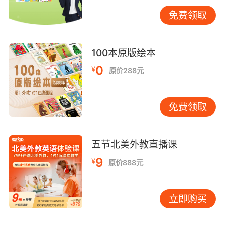
四、文化差异的认知框架
免费领取
东西方对"新鲜"的定义存在认知鸿沟。中文强
调"活鱼现杀"，对应英文更倾向"sustainably
sourced"（可持续来源）；法餐中的"a
100本原版绘本
point"（恰到好处）与中式"即宰即烹"的表达逻辑
0
¥
原价288元
迥异。VIPKID文化对比课程显示，83%学员误以
为"fresh out of the oven"等同于中文"热气腾
腾"，实则前者侧重温度状态，后者包含时间维
免费领取
度。理解这种差异有助于避免跨文化交际中的误
判。
五节北美外教直播课
五、教学场景的实践应用
在VIPKID浸入式课堂中，教师常采用多模态教学
9
¥
原价888元
法：通过虚拟厨房直播讲解"gleaming with
freshness"（闪耀着新鲜感）的视觉判断，结合
立即购买
香料嗅闻游戏训练"aromatic and
revitalizing"（芳香提神）的气味描述。数据显