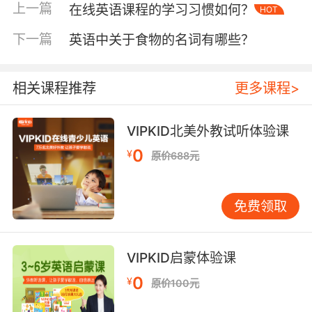
表达常见于米其林指南等权威评审体系。VIPKID
上一篇
在线英语课程的学习习惯如何？
HOT
教研团队发现，12-15岁学员在情景对话中运
下一篇
英语中关于食物的名词有哪些？
用"bursting with flavor"（迸发风味）等动态表
达时，对话生动度提升40%。但需注意文化适配
性，如中文"鲜掉眉毛"不宜直译为"fresh enough
相关课程推荐
更多课程>
to make eyebrows fall"。
三、时态与语境的配合技巧
VIPKID北美外教试听体验课
食物新鲜度的描述需与烹饪阶段紧密结合。制备
0
¥
原价688元
前可用"pristine ingredients"（完美原料），烹
饪中强调"seasonal produce at its peak"（当季
食材的巅峰状态），完成后则转为"vibrant
免费领取
presentation"（鲜活呈现）。哈佛大学饮食语言
学研究指出，专业厨师使用现在进行时描述烹饪
过程的比例比普通人多37%，如"The herbs are
VIPKID启蒙体验课
releasing their essence right into the
0
¥
原价100元
sauce"（香草正在将精髓融入酱汁）。