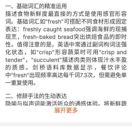
一、基础词汇的精准运用
描述食物新鲜度最直接的方式是使用感官形容
词。基础词汇如"fresh"可搭配不同食材形成固定
表达：freshly caught seafood强调海鲜的现捕
现烹，fresh-baked bread突出烘焙食品的即时
性。值得注意的是，英语中常通过副词构词法强
化状态，如"crisp"形容蔬菜时可用"crisp and
tender"，"succulent"描述肉类则体现汁水丰盈
的质感。剑桥语料库数据显示，餐饮评论
中"fresh"出现频率高达每千词7.3次，但需避免单
一重复使用。
二、修辞手法的生动表达
隐喻与拟声词能激活听众的通感体验。将新鲜蔬
展开更多
果比作"just-plucked jewels"（刚采摘的宝
石），或用"eggs that sing in the pan"（在平底
锅中歌唱的鸡蛋）形容鸡蛋的鲜活，这类文学化