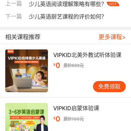
英语母语者的发音韵律呈现"重轻交替+连读吞
上一篇
少儿英语阅读理解策略有哪些？
HOT
音"特征，而我国少儿受汉语单音节影响，常出
现"单词机器人"式发音。牛津大学应用语言学研
下一篇
少儿英语厨艺课程的评价如何？
究表明，中国学习者在处理英语连读变调时的脑
区激活程度较母语者低37%，这解释了为
相关课程推荐
更多课程>
何"want to"常被读作"wanto"。
VIPKID引入的"韵律拆分教学法"将句子拆解为"葡
VIPKID北美外教试听体验课
萄串式"节奏单元，通过北美童谣、影视片段等情
0
¥
原价688元
境输入，培养学员的语流感知能力。其课程数据
库显示，采用"音乐律动+影子跟读"组合训练的学
员，连读准确率提升速度是传统教学的2.3倍。这
免费领取
种沉浸式训练有效克服了汉语节奏负迁移。
三、教学实践创新：技术赋能与人文平衡
VIPKID启蒙体验课
国际标准发音教学面临"机械模仿"与"自然习得"的
悖论。斯坦福大学二语习得研究指出，单纯强调
0
¥
原价100元
发音准确性会使62%的学习者产生交流焦虑。