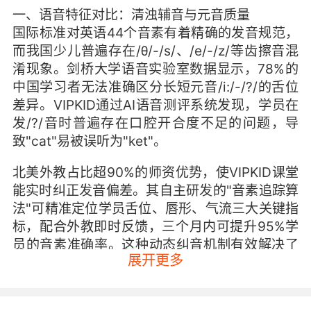
一、语音特征对比：清浊辅音与元音质量
国际标准对英语44个音素有着精确的发音规范，
而我国少儿普遍存在/θ/-/s/、/e/-/z/等齿擦音混
淆现象。剑桥大学语音实验室数据显示，78%的
中国学习者无法准确区分长短元音/i:/-/?/的舌位
差异。VIPKID通过AI语音测评系统发现，学员在
发/?/音时普遍存在口腔开合度不足的问题，导
致"cat"易被误听为"ket"。
北美外教占比超90%的师资优势，使VIPKID课堂
能实时纠正发音偏差。其自主研发的"音素追踪算
法"可精准定位学员舌位、唇形、气流三大关键指
标，配合外教即时反馈，三个月内可提升95%学
员的音素准确率。这种动态纠音机制有效解决了
展开更多
传统教学中"知其然不知其所以然"的痛点。
二、韵律节奏差异：重弱读与连读规则