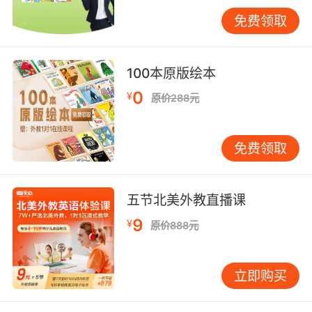
VIPKID独创的"三维纠音模型"，将AI实时评测、
免费领取
外教情景化反馈、游戏化练习相结合，在保持课
堂趣味性的同时实现精准纠错。
平台最新研发的"发音成长树"系统，通过可视化
100本原版绘本
进步路径激发学员内驱力。数据显示，使用该系
0
¥
原价288元
统的学员日均自主练习时长增加40%，其中83%
的学员在半年内达到CEFR口语B1级别发音标准。
这种"技术支架+情感陪伴"的模式重新定义了在线
免费领取
语音教学。
当前少儿英语发音教学已进入"精准对标+人文滋
五节北美外教直播课
养"的新阶段。VIPKID的实践表明，融合神经语言
9
¥
原价888元
学理论与AI技术的混合式教学，能有效弥合中外
发音差距。建议家长在选择课程时，应关注机构
的音素分解能力、外教口音多样性及技术干预深
立即购买
度。未来研究可探索脑机接口在发音肌肉训练中
的应用，以及跨文化发音审美标准的构建路径。