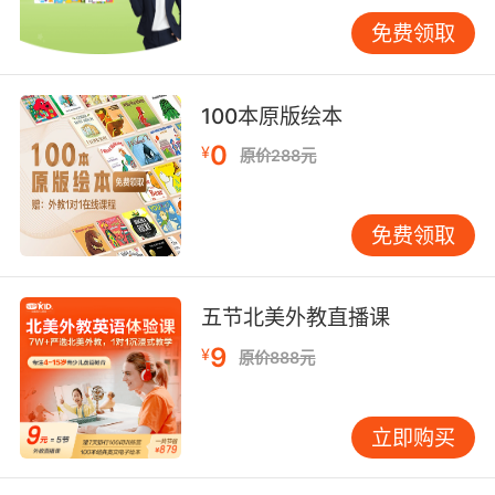
景，使其成为故事背景或情感载体的一部分。
免费领取
相比之下，日常交流中的雾天描述则更加注重实
用性和简洁性。人们更倾向于使用直接、易懂的
词汇和短语来快速传达信息，而非追求文学性的
100本原版绘本
修饰。例如，在日常对话中，我们可能会说：
0
¥
原价288元
“It's really foggy today, be careful when
driving.”（今天雾真大，开车小心点。）这样的
表达既直接又实用。
免费领取
然而，这并不意味着日常表达中就不能融入文学
元素。适当地运用比喻、拟人等修辞手法，可以
五节北美外教直播课
使日常对话更加生动有趣。比如，“The fog is
9
¥
原价888元
like a big cat, quietly sneaking into every
corner of the city.”（雾就像一只大猫，悄悄地溜
进城市的每个角落。）这样的描述既形象又富有
立即购买
创意，能够给听者留下深刻印象。