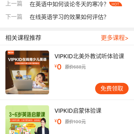
用于修饰雾天，它们各自带有微妙的差异。
上一篇
在英语中如何谈论冬天的寒冷？
HOT
“Hazy”强调视线模糊，但不一定完全被遮挡；
“Foggy”则更侧重于雾气的浓厚；“Murky”则带有
下一篇
在线英语学习的效果如何评估？
一种阴暗、浑浊的意味，适合描述因雾气而显得
压抑的天气。
相关课程推荐
更多课程>
在短语方面，“shrouded in fog”（被雾笼罩）、
“pea souper”（如豌豆汤般浓稠的雾，英国俚
VIPKID北美外教试听体验课
语）等表达能增加描述的生动性和趣味性。例
0
¥
原价688元
如，“The city was shrouded in a thick fog,
making it difficult to see more than a few feet
ahead.”（城市被浓雾笼罩，视线范围不超过几英
免费领取
尺。）
二、文学与日常表达的差异
VIPKID启蒙体验课
在文学作品中，描述有雾的天气往往不仅仅是为
了传达信息，更是为了营造氛围、塑造情境。作
0
¥
原价100元
家们会运用更加细腻、富有诗意的语言来描绘雾