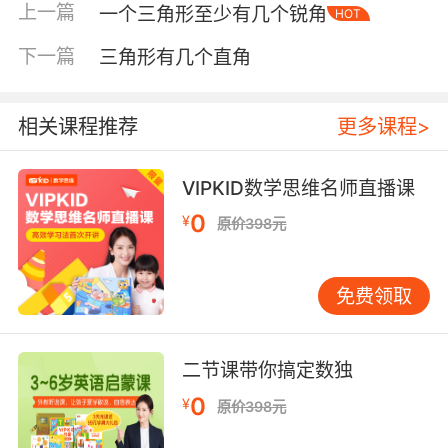
上一篇
一个三角形至少有几个锐角
HOT
下一篇
三角形有几个直角
相关课程推荐
更多课程>
VIPKID数学思维名师直播课
0
¥
原价398元
内容简介
免费领取
智慧鸟，动物们的知心叔叔。每天，智慧鸟都会
收到陷入苦恼的动物们的来信，比如为身上的斑
二节课带你搞定数独
点苦恼的瓢虫、为身体的变化困惑的蝌蚪、为体
0
重发愁的梁龙和渴望飞行的犹他盗龙。在信中，
¥
原价398元
动物们会提出五花八门的问题，比如“怎样做才能