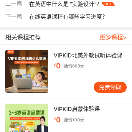
有针对性地学习相关词汇。而且，实验室还可以
上一篇
在英语中什么是 “实验设计”？
HOT
提供词汇拓展的课程和活动，帮助学习者了解词
汇的用法和文化背景，使词汇学习更加生动有
下一篇
在线英语课程有哪些学习进度？
趣。
二、文化深度感知
相关课程推荐
更多课程>
英语实验室不仅是语言学习的场所，更是了解英
VIPKID北美外教试听体验课
语国家文化的窗口。一方面，学习者可以通过阅
0
读英文原版书籍、观看英语电影和纪录片等方
¥
原价688元
式，深入了解英语国家的历史、地理、风俗习惯
等。例如，阅读英国文学经典作品，能够让学习
免费领取
者感受到英国传统文化的魅力；观看美国电影，
则可以了解到美国的现代文化和社会风貌。这些
文化体验能够帮助学习者更好地理解英语语言背
VIPKID启蒙体验课
后的文化内涵，提高跨文化交际的能力。
0
¥
原价100元
另一方面，英语实验室还会举办各种文化主题活