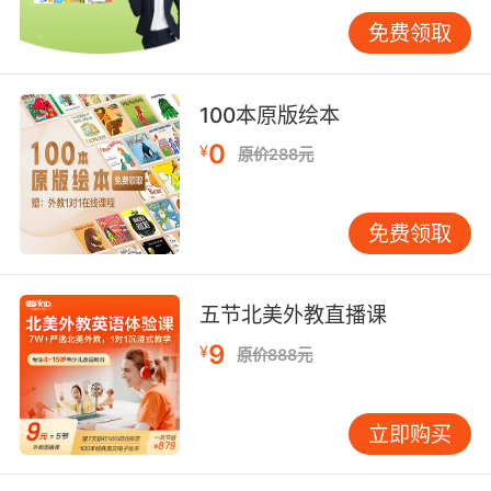
动，如英语角、文化讲座、节日庆典等。在这些
活动中，学习者可以与外教和其他学习者进行面
免费领取
对面的交流，分享彼此的文化体验。通过参与这
些活动，学习者能够更加直观地感受英语国家的
文化氛围，增强对英语文化的认同感和归属感。
100本原版绘本
0
¥
原价288元
三、科技助力创新
随着科技的不断发展，英语实验室也为学习者提
免费领取
供了先进的科技学习工具。例如，虚拟现实
（VR）和增强现实（AR）技术在英语学习中的应
用越来越广泛。通过VR技术，学习者可以身临其
五节北美外教直播课
境地体验英语国家的生活场景，如在虚拟的英国
9
¥
街头与当地人交流，或者在美国的商场购物等。
原价888元
这种沉浸式的学习体验能够让学习者更加自然地
运用英语进行交流，提高口语表达能力。
立即购买
此外，人工智能技术也为英语学习带来了新的机
遇。实验室中的智能语言学习系统可以根据学习