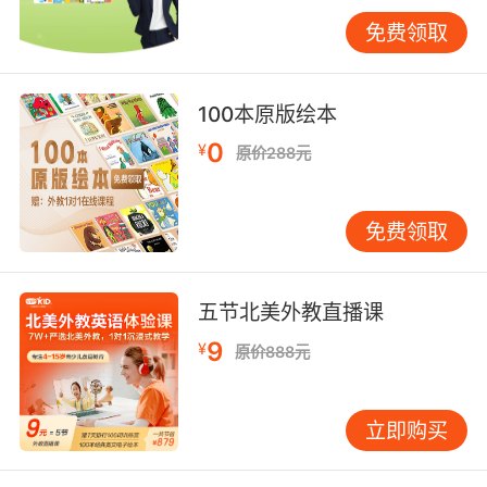
语中存在大量风向相关习语，如"get the wind
免费领取
out of one's sails"（挫伤积极性）源自帆船竞赛
术语，而"like the wind"既形容速度又暗示不可
捉摸性，这种一词多义现象考验学习者的语境理
100本原版绘本
解能力。
0
¥
原价288元
四、跨文化视角下的认知差异
对比汉语"东风"象征春天、"西风"代表肃杀，英
免费领取
语"west wind"因受北大西洋暖流影响成为温暖
象征。这种差异在雪莱《西风颂》中得到极致展
现："O wild West Wind, thou breath of
五节北美外教直播课
Autumn's being"，将西风塑造成生命使者。航
9
¥
海传统使英语发展出"close-hauled"（顶风航
原价888元
行）、"running with the wind"（顺风航行）等
专业表述，而农耕文明主导的汉语则衍生"风调雨
立即购买
顺"等农业谚语。VIPKID教学案例显示，通过对
比"typhoon"与"台风"的构词差异（前者来自希腊