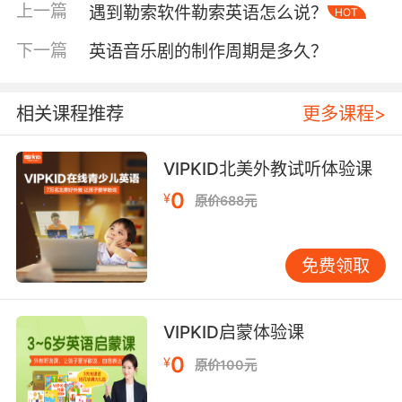
的"whistle"将无形之风具象化为可听见的生命
上一篇
遇到勒索软件勒索英语怎么说？
HOT
体。狄更斯在《双城记》开篇描绘"It was the
下一篇
英语音乐剧的制作周期是多久？
best of times, it was the worst of times, it
was the age of winds..."，通过重复修辞赋予时
代浪潮以风的形态。现代诗人艾略特在《荒原》
相关课程推荐
更多课程>
中创造的"a current under sea/and then we
died"，将海风与生命流逝建立隐喻关联。这些文
VIPKID北美外教试听体验课
学实践证明，风在英语叙事中既是环境要素，更
是情感流动的隐形推手。
0
¥
原价688元
三、习语俗语中的文化密码
"To sow the wind and reap the
免费领取
whirlwind"（《旧约·鸿篇》）的宗教警示演变为
现代谚语，警示因果关系的连锁反应。"A wind
of change"最初描述1960年代非洲独立运动，现
VIPKID启蒙体验课
泛指任何社会变革。水手文化孕育的"batten
0
¥
原价100元
down the hatches"（封舱防风）在日常用语中
引申为应对危机的准备动作。值得关注的是，英