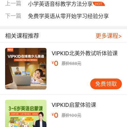
presents（我们带给她乐很多生日礼物），Lucy
上一篇
小学英语音标教学方法分享
HOT
liked them very much（Lucy很喜欢这些礼
物）。There was a big birthday cake with
下一篇
免费学英语从零开始学习经验分享
thirteen candles on it（有一个很大的生日蛋糕
和13支生日蜡烛），We all sat around it（我们
相关课程推荐
更多课程>
都坐在周围）。After Lucy made a wish（Lucy
许完生日愿望之后）, she blew the candles
out（她切了蛋糕）。At the party（在聚会上）,
VIPKID北美外教试听体验课
I performed Chinese kung fu（我表演了中国功
0
¥
原价688元
夫）, Ellen danced to disco and Susan sang
an English song（Ellen跳了一曲迪斯科、Sunan
唱了一首英文歌），We had a wonderful
免费领取
time（我们玩的很开心）！
VIPKID启蒙体验课
0
生日聚会英文对话：
¥
原价100元