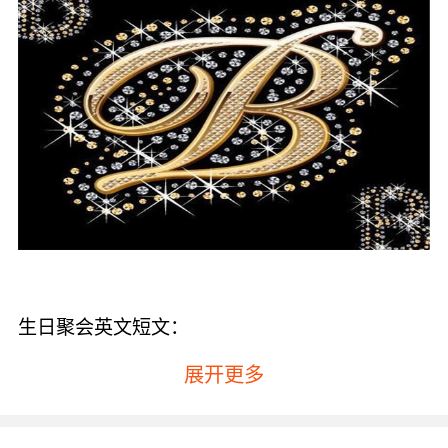
生日聚会英文短文：
It is Lucy’s birthday today（今天是Lucy的生
展开更多
日），I came to her birthday party（我会参加
了她的生日聚会）。We brought her many