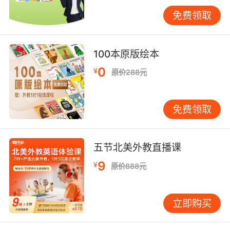
Mary：Happy birthday! This is for you,
Brian（玛丽：生日快乐，这是给你的礼物）。
免费领取
Brian：I’m so happy you remembered. Please
come in. Everyone is here. I’m sure you’ll have
100本原版绘本
a good time（布莱恩：很高兴你能记得我的生
0
¥
原价288元
日，快进来吧、大家都在，相信你肯定会玩的很
开心的）。
免费领取
Mary：Brian, may I have the pleasure to have
a dance with you（玛丽：我可以有幸和你跳一
支舞吗）？
五节北美外教直播课
Brian：OK（布莱恩：好的呀）。
9
¥
原价888元
Mary：This is a really wonderful party（玛
丽：这真是一个不错的派对）。
立即购买
Brian：Yes. You are always popular with