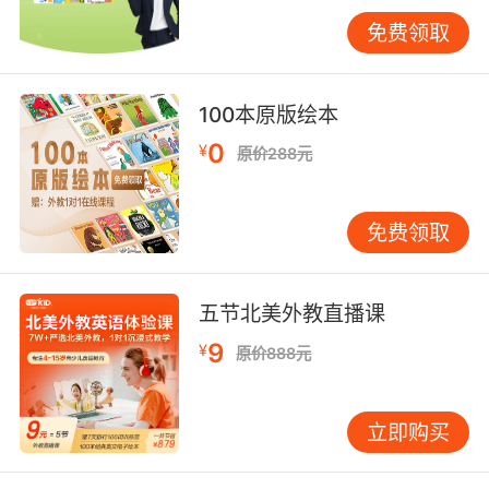
有效的辩题设计需遵循三大原则：
免费领取
认知适配性原则
皮亚杰认知发展理论指出，11-12岁儿童处于形式
运算阶段初期，辩题需具备明确的是非边界。例
100本原版绘本
如“Is lying ever acceptable?（说谎何时可接
0
¥
原价288元
受）”比“Does God exist?”更符合其逻辑能力。
VIPKID教研团队通过大数据分析发现，含具体场
景的辩题（如“Should we tell the truth to a
免费领取
dying patient?”）能提升83%的参与度。
平衡争议性原则
五节北美外教直播课
理想辩题应保证正反双方均有充足论据。以“Zoos
9
¥
原价888元
should be banned（应禁止动物园）”为例，正
方可从动物福利角度切入，引用动物行为学家
Temple Grandin关于圈养环境导致刻板行为的研
立即购买
究；反方则可强调物种保护价值，如AZA（美国
动物园联合会）统计显示，94%的濒危物种保护