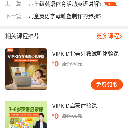
人工智能时代的到来为辩题注入新元素。“Robots
上一篇
六年级英语体育活动英语讲解？
HOT
should replace human teachers（机器人应取
代人类教师）”的辩论中，学生需权衡技术精准性
下一篇
儿童英语字母雕塑制作的步骤？
与人文关怀的关系。美国斯坦福大学教育研究院
指出，AI在标准化教学中的优势率为78%，但在
相关课程推荐
更多课程>
情感互动维度仅达人类教师32%的水平，此类数
据可成为辩论的重要支撑。
VIPKID北美外教试听体验课
社会现象类辩题
0
¥
原价688元
针对年龄适配的社会议题更能培养公民意识。
“Children should be allowed to use mobile
phones（儿童应被允许使用手机）”的辩论中，
免费领取
支持者可列举紧急联络、信息获取等实用价值，
反对者则可引用WHO关于青少年屏幕使用时长的
最新建议。值得注意的是，辩题需避免涉及敏感
VIPKID启蒙体验课
政治话题，聚焦文化、环保等普适性领域。
0
¥
原价100元
二、辩题设计的黄金法则