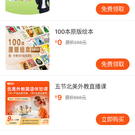
书指出，150ms以上的延迟会导致师生对话节奏
免费领取
失调。支持Wi-Fi 6的设备相比前代，在多人视频
场景下丢包率降低40%，配合智能带宽分配技
术，可优先保障音频数据传输。实际案例显示，
100本原版绘本
某学员更换双频路由器后，卡顿投诉率从每周2.3
次降至0.5次。
0
¥
原价288元
网络适应性指标同样关键，4G/5G双模设备在移
动场景中的断线率相差7倍。VIPKID开发的网络
免费领取
自适应算法，可在带宽低于1Mbps时自动降低视
频码率至300kbps，同时保持音频质量，这项技
术使偏远地区学员的课程完成率提升至91%。
五节北美外教直播课
9
¥
原价888元
四、硬件兼容性：多设备协同与系统适配
跨平台兼容性影响学习连续性，
Android/iOS/Windows系统的无缝衔接至关重
立即购买
要。VIPKID客户端对ARM架构的深度优化，使中
端平板也能流畅运行虚拟背景功能。测试数据显