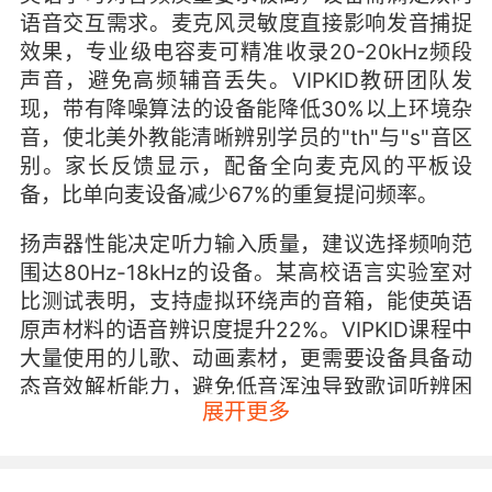
语音交互需求。麦克风灵敏度直接影响发音捕捉
效果，专业级电容麦可精准收录20-20kHz频段
声音，避免高频辅音丢失。VIPKID教研团队发
现，带有降噪算法的设备能降低30%以上环境杂
音，使北美外教能清晰辨别学员的"th"与"s"音区
别。家长反馈显示，配备全向麦克风的平板设
备，比单向麦设备减少67%的重复提问频率。
扬声器性能决定听力输入质量，建议选择频响范
围达80Hz-18kHz的设备。某高校语言实验室对
比测试表明，支持虚拟环绕声的音箱，能使英语
原声材料的语音辨识度提升22%。VIPKID课程中
大量使用的儿歌、动画素材，更需要设备具备动
态音效解析能力，避免低音浑浊导致歌词听辨困
展开更多
难。
二、视频表现：细节呈现与视觉舒适