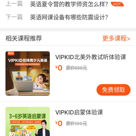
摄像头性能关乎表情互动质量，1080P分辨率已
上一篇
英语夏令营的教学师资怎么样？
HOT
成为基础门槛。VIPKID教学数据显示，配备自动
对焦功能的设备，可使外教表情识别准确率提升
下一篇
英语网课设备有哪些防震设计？
至98%，而固定焦距设备在远距离拍摄时，面部
微表情丢失率高达45%。帧率方面，30fps可保
相关课程推荐
更多课程>
障嘴型动作连贯，60fps则更适合舞蹈类课程的
动作分解教学。
VIPKID北美外教试听体验课
屏幕素质直接影响护眼效果，建议选择具备莱茵
0
¥
原价688元
认证的防蓝光面板。某眼科研究所追踪调查显
示，采用DC调光技术的设备，比PWM调光设备
降低38%的视疲劳指数。VIPKID推荐的10.1英寸
免费领取
AMOLED屏幕，在保持色彩还原度的同时，将亮
度均匀性控制在±5%以内，确保绘本插图的色彩
辨识度。
VIPKID启蒙体验课
三、网络稳定性：低延迟与抗干扰
0
¥
原价100元
在线课堂对网络时延极其敏感，VIPKID技术白皮