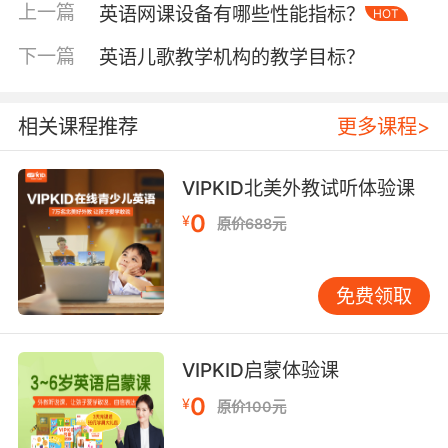
传感器技术，设备能够实时感知自身的震动状
上一篇
英语网课设备有哪些性能指标？
HOT
态。当检测到震动时，内置的软件算法会迅速启
动。例如，在视频播放方面，算法会对画面进行
下一篇
英语儿歌教学机构的教学目标？
动态补偿，通过对前后帧图像的分析与处理，预
测画面在震动下的偏移情况，并进行反向校正，
相关课程推荐
更多课程>
使画面始终保持稳定清晰，如同给晃动的画面安
装了一双隐形的手，让其回归平稳。
VIPKID北美外教试听体验课
在音频处理上，软件算法也会发挥作用。它能够
0
¥
原价688元
识别并过滤因震动产生的杂音，对声音信号进行
优化增强，保证英语网课中教师的讲解清晰可
闻，学习者的每一个发音练习都能被准确记录与
免费领取
反馈，避免因震动噪音而影响学习效果与交流互
动，为英语学习打造纯净的视听环境。
VIPKID启蒙体验课
使用场景适配
不同的使用场景对英语网课设备的防震要求各
0
¥
原价100元
异。在家庭环境中，设备可能放置在书桌、书架