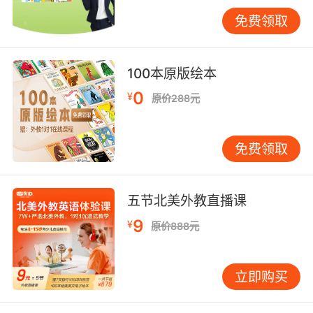
等位置，此时防震设计会考虑到日常活动中的轻
免费领取
微震动，如人员走动、物品摆放等。设备底部通
常会配备防滑垫，增加与接触面的摩擦力，防止
因不经意的触碰而滑落或晃动，确保网课学习的
100本原版绘本
连续性。
0
¥
原价288元
而对于需要经常外出携带设备的学习者来说，设
备的防震设计更要应对复杂的路况与多变的环
境。除了强化硬件结构的抗冲击能力外，软件方
免费领取
面会优化电池管理与网络连接稳定性。在震动频
繁的情况下，优先保障网课的核心功能不受太大
影响，让学习者在旅途中也能顺利开启英语学习
五节北美外教直播课
之旅，不受外界震动因素的过多干扰，随时随地
9
¥
原价888元
畅享优质英语网课资源。
总之，英语网课设备的防震设计涉及硬件、软件
立即购买
以及使用场景适配等多方面。这些设计的努力都
是为了给学习者提供稳定、高效、优质的英语学