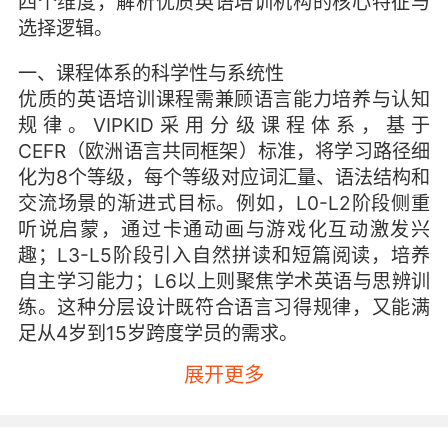
四个维度，解析优质英语培训机构的核心特征与
选择逻辑。
一、课程体系的科学性与系统性
优质的英语培训课程需兼顾语言能力培养与认知
规律。VIPKID采用分级课程体系，基于
CEFR（欧洲语言共同框架）标准，将学习路径细
化为8个等级，每个等级对应词汇量、语法结构和
交流场景的渐进式目标。例如，L0-L2阶段侧重
听说启蒙，通过卡通动画与游戏化互动激发兴
趣；L3-L5阶段引入自然拼读和短篇阅读，培养
自主学习能力；L6以上则聚焦学术英语与思辨训
练。这种分层设计既符合语言习得规律，又能满
足从4岁到15岁跨度学员的需求。
展开更多
课程内容的专业性体现在教材研发与文化融合
上。VIPKID联合美国教育专家开发的主修课程，
包含70%日常对话场景与30%文化拓展模块。学