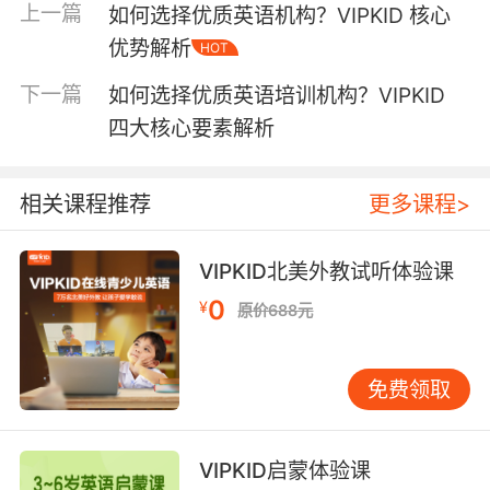
员不仅能学习"点餐""问路"等实用场景，还能通过
上一篇
如何选择优质英语机构？VIPKID 核心
节日专题、经典文学选段接触目标语国家的思维
优势解析
HOT
方式。研究表明，融入文化背景的教学可使语言
下一篇
记忆效率提升40%（教育部《基础教育外语教学
如何选择优质英语培训机构？VIPKID
研究报告》2022）。这种"语言+文化"的双重输
四大核心要素解析
入，有效避免了传统培训中"哑巴英语"的弊端。
二、师资配置的专业化与全球化
相关课程推荐
更多课程>
外教资质直接影响教学质量。VIPKID的教师筛选
遵循"3重认证+1次试课"机制：首先要求具备
VIPKID北美外教试听体验课
TESOL/TEFL双认证，其次需通过口音测评与教
0
¥
原价688元
学演示，最终仅有5%的应聘者入选。这些来自美
国、加拿大的母语者，平均教龄达5.2年，且80%
持有教育学学士学位。与传统中教相比，外教能
免费领取
提供更地道的语音语调示范，据北京外国语大学
2023年调研显示，VIPKID学员的发音准确率较
行业平均水平高18个百分点。
VIPKID启蒙体验课