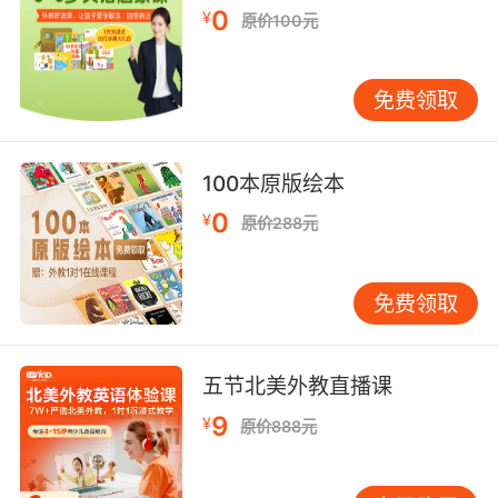
师生互动模式的创新提升了课堂有效性。VIPKID
0
¥
原价100元
采用"1对1固定外教"模式，通过预习-课中-复习
的闭环设计，使单节课知识留存率达75%。教师
免费领取
会根据学生性格调整教学策略：对内向型学员增
加视觉化教具使用，对活跃型学员设计角色扮演
环节。这种动态适配机制，配合课堂实时反馈系
100本原版绘本
统，使得90%的家长反馈孩子开口频率显著提
升。哈佛大学教育学院的研究指出，高频次、低
0
¥
原价288元
压力的语言输出环境，是少儿英语习得的关键要
素。
免费领取
三、技术赋能的个性化与便捷性
人工智能技术正在重塑英语学习方式。VIPKID自
主研发的智能学习系统，通过课前水平测试、课
五节北美外教直播课
中表情识别、课后作业分析，构建学员能力画
9
¥
原价888元
像。系统可自动推荐适配的绘本资源，例如当学
员在"现在进行时"掌握度达80%时，推送《魔法