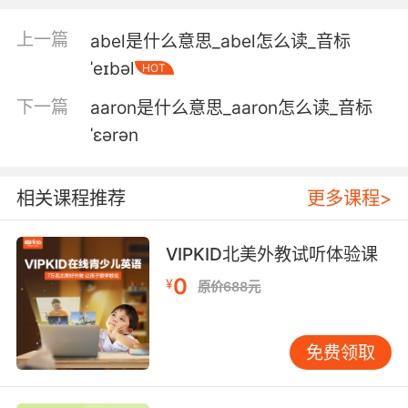
我... 对不起 我很惊讶
上一篇
abel是什么意思_abel怎么读_音标
ˈeɪbəl
HOT
5. I mean, you seemed a little taken aback
when you first saw her.
下一篇
aaron是什么意思_aaron怎么读_音标
ˈɛərən
你刚看见她时 似乎有点震惊
6. It just seemed for a moment there that you
相关课程推荐
更多课程>
were somehow taken aback by the news.
刚刚好像有一瞬间 你被这消息惊到了
VIPKID北美外教试听体验课
0
¥
原价688元
免费领取