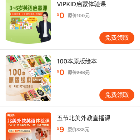
VIPKID启蒙体验课
0
¥
原价100元
免费领取
100本原版绘本
0
¥
原价288元
免费领取
五节北美外教直播课
9
¥
原价888元