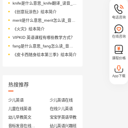
knife是什么意思_knife翻译_读音_用法_翻译
《创意玩涂色》绘本简介
电话咨询
merit是什么意思_merit怎么读_音标ˈmerɪt
《火灾》绘本简介
在线咨询
VIPKID 英语课程有哪些教学方式？
fang是什么意思_fang怎么读_音标fæŋ
《皮卡西随身绘本第三季》绘本简介
课程价格
App下载
热搜推荐
少儿英语
少儿英语在线
儿童在线英语
在线少儿英语
幼儿早教英文
宝宝学英语早教
音标发音在线试听
幼儿英语兴趣班