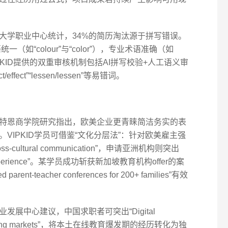
大学职业中心统计，34%的简历淘汰源于拼写错误。
如“colour”与“color”），专业术语准确（如
c”）。VIPKID提供的双重审核机制包括AI拼写校验+人工语义审
ect”“lessen/lessen”等易错词。
特恩商学院研究指出，欧美企业更青睐简洁务实的表
VIPKID学员可借鉴“文化分层法”：针对欧美雇主强
”“Cross-cultural communication”，申请亚洲机构则突出
ship experience”。某学员成功斩获新加坡教育机构offer的案
nt-teacher conferences for 200+ families”有效
展中心建议，中国求职者可突出“Digital
in emerging markets”，将本土在线教育爆发期的经历转化为独