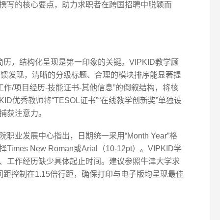
撰写的核心要点，助力求职者在跨国招聘中脱颖而
历，结构化呈现是第一印象的关键。VIPKID教学顾
R反馈发现，清晰的分级标题、合理的模块排序能显著提
工作/项目经历-技能证书-其他信息”的倒叙结构，将核
KID优秀教师将“TESOL证书”“在线教学创新奖”单独设
捕获注意力。
业发展中心指出，日期统一采用“Month Year”格
 New Roman或Arial（10-12pt）。VIPKID学
、工作经历缺少具体起止时间。建议参照牛津大学求
落间距控制在1.15倍行距，确保打印与电子版均呈现最佳