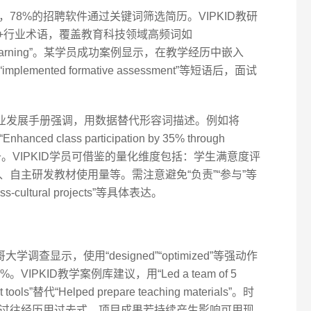
78%的招聘软件通过关键词筛选简历。VIPKID教研
00+行业术语，覆盖教育科技领域高频词如
lended learning”。某学员成功案例显示，在教学经历中嵌入
lans”“implemented formative assessment”等短语后，面试
职业发展手册强调，用数据替代形容词描述。例如将
nhanced class participation by 35% through
信度立即提升。VIPKID学员可借鉴的量化维度包括：学生满意度评
自主研发教材使用量等。需注意避免“负责”“参与”等
s-cultural projects”等具体表达。
查显示，使用“designed”“optimized”等强动作
PKID教学案例库建议，用“Led a team of 5
ent tools”替代“Helped prepare teaching materials”。时
过往经历用过去式，项目成果若持续产生影响可用现